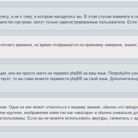
су, а не к тому, в котором находитесь вы. В этом случае измените в ли
льшинство настроек, могут только зарегистрированные пользователи. Есл
 летнего времени, но время отображается по-прежнему неверное, значит
ии, или же просто никто не перевёл phpBB на ваш язык. Попробуйте узн
ествует, то вы сами можете перевести phpBB на свой язык. Дополнител
ия. Одно из них может относиться к вашему званию, обычно это звёздо
лее крупное, изображение известно как «аватара» и обычно уникально д
ь использованы. Если вы не можете использовать аватары, свяжитесь с