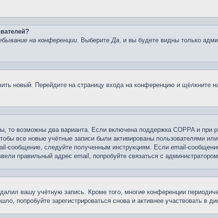
ователей?
ебывание на конференции
. Выберите
Да
, и вы будете видны только адм
учить новый. Перейдите на страницу входа на конференцию и щёлкните 
ы, то возможны два варианта. Если включена поддержка COPPA и при ре
чтобы все новые учётные записи были активированы пользователями или
ail-сообщение, следуйте полученным инструкциям. Если email-сообщение
ввели правильный адрес email, попробуйте связаться с администратором
удалил вашу учётную запись. Кроме того, многие конференции периоди
ло, попробуйте зарегистрироваться снова и активнее участвовать в ди