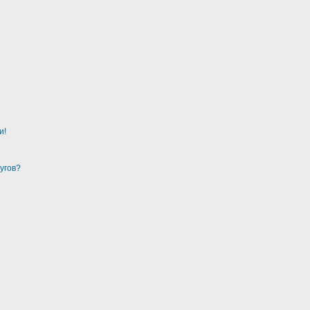
и!
угов?