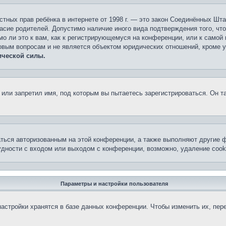
 частных прав ребёнка в интернете от 1998 г. — это закон Соединённых 
асие родителей. Допустимо наличие иного вида подтверждения того, чт
о ли это к вам, как к регистрирующемуся на конференции, или к самой
овым вопросам и не является объектом юридических отношений, кроме 
ической силы.
или запретил имя, под которым вы пытаетесь зарегистрироваться. Он т
аться авторизованным на этой конференции, а также выполняют другие ф
дности с входом или выходом с конференции, возможно, удаление cook
Параметры и настройки пользователя
астройки хранятся в базе данных конференции. Чтобы изменить их, пер