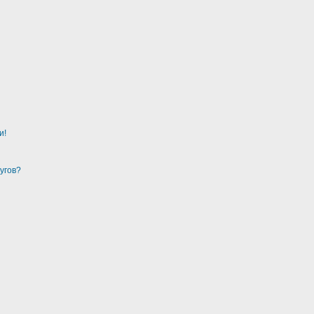
и!
угов?