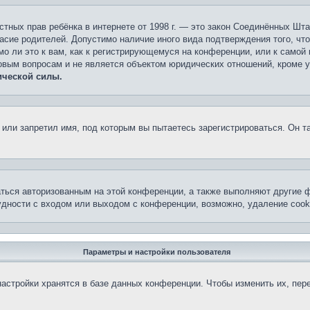
 частных прав ребёнка в интернете от 1998 г. — это закон Соединённых 
асие родителей. Допустимо наличие иного вида подтверждения того, чт
о ли это к вам, как к регистрирующемуся на конференции, или к самой
овым вопросам и не является объектом юридических отношений, кроме 
ической силы.
или запретил имя, под которым вы пытаетесь зарегистрироваться. Он т
аться авторизованным на этой конференции, а также выполняют другие ф
дности с входом или выходом с конференции, возможно, удаление cook
Параметры и настройки пользователя
астройки хранятся в базе данных конференции. Чтобы изменить их, пер