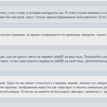
су, а не к тому, в котором находитесь вы. В этом случае измените в ли
льшинство настроек, могут только зарегистрированные пользователи. Есл
 летнего времени, но время отображается по-прежнему неверное, значит
ии, или же просто никто не перевёл phpBB на ваш язык. Попробуйте узн
ествует, то вы сами можете перевести phpBB на свой язык. Дополнител
ия. Одно из них может относиться к вашему званию, обычно это звёздо
лее крупное, изображение известно как «аватара» и обычно уникально д
ь использованы. Если вы не можете использовать аватары, свяжитесь с