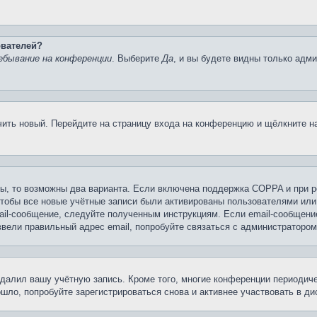
ователей?
ебывание на конференции
. Выберите
Да
, и вы будете видны только адм
учить новый. Перейдите на страницу входа на конференцию и щёлкните 
ы, то возможны два варианта. Если включена поддержка COPPA и при ре
чтобы все новые учётные записи были активированы пользователями или
ail-сообщение, следуйте полученным инструкциям. Если email-сообщение
ввели правильный адрес email, попробуйте связаться с администратором
удалил вашу учётную запись. Кроме того, многие конференции периоди
ло, попробуйте зарегистрироваться снова и активнее участвовать в ди