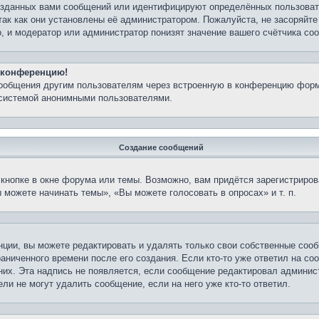
озданных вами сообщений или идентифицируют определённых пользовате
так как они установлены её администратором. Пожалуйста, не засоряйт
, и модератор или администратор понизят значение вашего счётчика со
а конференцию!
сообщения другим пользователям через встроенную в конференцию форм
 системой анонимными пользователями.
Создание сообщений
кнопке в окне форума или темы. Возможно, вам придётся зарегистриров
можете начинать темы», «Вы можете голосовать в опросах» и т. п.
ции, вы можете редактировать и удалять только свои собственные сооб
аниченного времени после его создания. Если кто-то уже ответил на со
 них. Эта надпись не появляется, если сообщение редактировал админис
ли не могут удалить сообщение, если на него уже кто-то ответил.