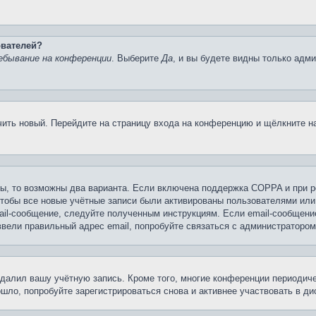
ователей?
ебывание на конференции
. Выберите
Да
, и вы будете видны только адм
учить новый. Перейдите на страницу входа на конференцию и щёлкните 
ы, то возможны два варианта. Если включена поддержка COPPA и при ре
чтобы все новые учётные записи были активированы пользователями или
ail-сообщение, следуйте полученным инструкциям. Если email-сообщение
ввели правильный адрес email, попробуйте связаться с администратором
удалил вашу учётную запись. Кроме того, многие конференции периоди
ло, попробуйте зарегистрироваться снова и активнее участвовать в ди