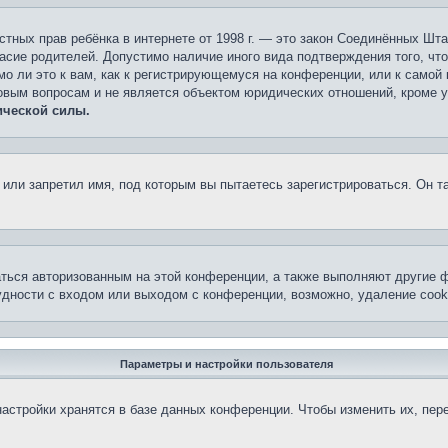
 частных прав ребёнка в интернете от 1998 г. — это закон Соединённых 
асие родителей. Допустимо наличие иного вида подтверждения того, чт
о ли это к вам, как к регистрирующемуся на конференции, или к самой
овым вопросам и не является объектом юридических отношений, кроме 
ической силы.
или запретил имя, под которым вы пытаетесь зарегистрироваться. Он т
аться авторизованным на этой конференции, а также выполняют другие ф
дности с входом или выходом с конференции, возможно, удаление cook
Параметры и настройки пользователя
астройки хранятся в базе данных конференции. Чтобы изменить их, пер