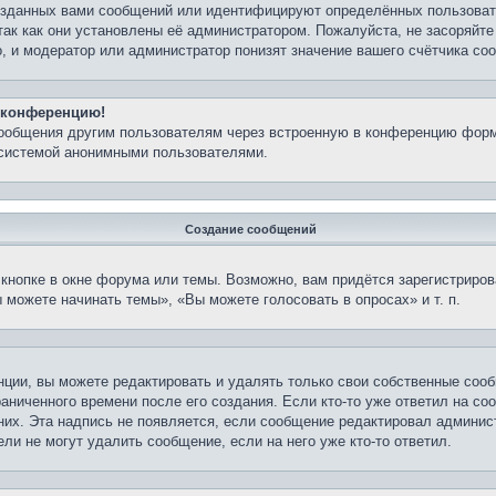
озданных вами сообщений или идентифицируют определённых пользовате
так как они установлены её администратором. Пожалуйста, не засоряйт
, и модератор или администратор понизят значение вашего счётчика со
а конференцию!
сообщения другим пользователям через встроенную в конференцию форм
 системой анонимными пользователями.
Создание сообщений
кнопке в окне форума или темы. Возможно, вам придётся зарегистриров
можете начинать темы», «Вы можете голосовать в опросах» и т. п.
ции, вы можете редактировать и удалять только свои собственные сооб
аниченного времени после его создания. Если кто-то уже ответил на со
 них. Эта надпись не появляется, если сообщение редактировал админис
ли не могут удалить сообщение, если на него уже кто-то ответил.