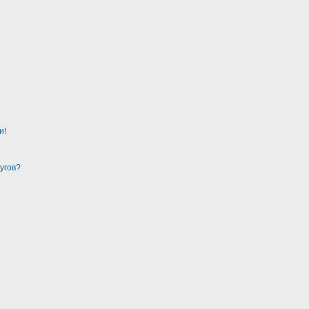
и!
угов?