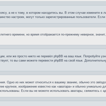
су, а не к тому, в котором находитесь вы. В этом случае измените в ли
льшинство настроек, могут только зарегистрированные пользователи. Есл
 летнего времени, но время отображается по-прежнему неверное, значит
ии, или же просто никто не перевёл phpBB на ваш язык. Попробуйте узн
ествует, то вы сами можете перевести phpBB на свой язык. Дополнител
ия. Одно из них может относиться к вашему званию, обычно это звёздо
лее крупное, изображение известно как «аватара» и обычно уникально д
ь использованы. Если вы не можете использовать аватары, свяжитесь с