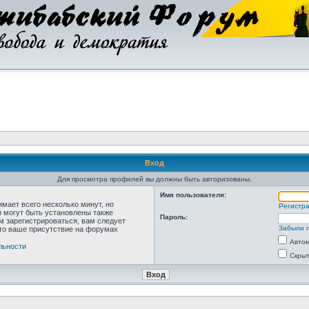
Вход
Для просмотра профилей вы должны быть авторизованы.
Имя пользователя:
мает всего несколько минут, но
Регистр
 могут быть установлены также
Пароль:
м зарегистрироваться, вам следует
Забыли 
что ваше присутствие на форумах
Автом
льности
Скрыт