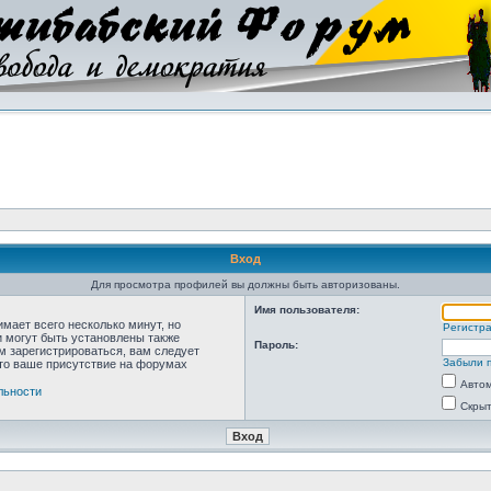
Вход
Для просмотра профилей вы должны быть авторизованы.
Имя пользователя:
мает всего несколько минут, но
Регистр
 могут быть установлены также
Пароль:
м зарегистрироваться, вам следует
Забыли 
что ваше присутствие на форумах
Автом
льности
Скрыт