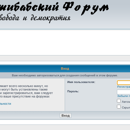
Вход
Вам необходимо авторизоваться для создания сообщений в этом форуме.
Имя пользователя:
мает всего несколько минут, но
Регистр
 могут быть установлены также
Пароль:
м зарегистрироваться, вам следует
Забыли 
что ваше присутствие на форумах
Автом
льности
Скрыт