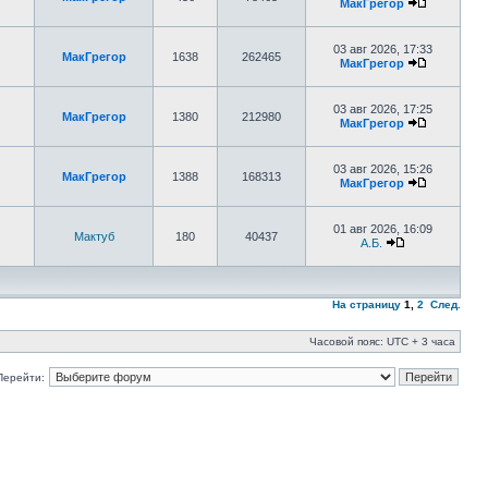
МакГрегор
03 авг 2026, 17:33
МакГрегор
1638
262465
МакГрегор
03 авг 2026, 17:25
МакГрегор
1380
212980
МакГрегор
03 авг 2026, 15:26
МакГрегор
1388
168313
МакГрегор
01 авг 2026, 16:09
Мактуб
180
40437
А.Б.
На страницу
1
,
2
След.
Часовой пояс: UTC + 3 часа
Перейти: