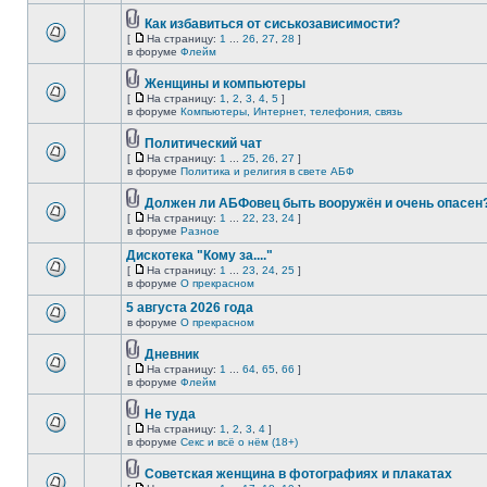
Как избавиться от сиськозависимости?
[
На страницу:
1
...
26
,
27
,
28
]
в форуме
Флейм
Женщины и компьютеры
[
На страницу:
1
,
2
,
3
,
4
,
5
]
в форуме
Компьютеры, Интернет, телефония, связь
Политический чат
[
На страницу:
1
...
25
,
26
,
27
]
в форуме
Политика и религия в свете АБФ
Должен ли АБФовец быть вооружён и очень опасен
[
На страницу:
1
...
22
,
23
,
24
]
в форуме
Разное
Дискотека "Кому за...."
[
На страницу:
1
...
23
,
24
,
25
]
в форуме
О прекрасном
5 августа 2026 года
в форуме
О прекрасном
Дневник
[
На страницу:
1
...
64
,
65
,
66
]
в форуме
Флейм
Не туда
[
На страницу:
1
,
2
,
3
,
4
]
в форуме
Секс и всё о нём (18+)
Советская женщина в фотографиях и плакатах