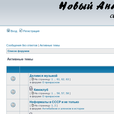
Вход
Регистрация
Сообщения без ответов
|
Активные темы
Список форумов
Активные темы
Делимся музыкой
[
На страницу:
1
...
61
,
62
,
63
]
в форуме
О прекрасном
Киноклуб
[
На страницу:
1
...
56
,
57
,
58
]
в форуме
О прекрасном
Неформалы в СССР и не только
[
На страницу:
1
,
2
]
в форуме
Антибабизм и аленизм в истории