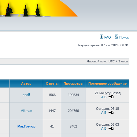
FAQ
Поиск
Текущее время: 07 авг 2026, 08:31
Часовой пояс: UTC + 3 часа
Автор
Ответы
Просмотры
Последнее сообщение
21 минуту назад
свой
1566
190534
А.Б.
Сегодня, 06:18
Mikman
1447
204766
А.Б.
Сегодня, 05:03
МакГрегор
41
7482
А.Б.