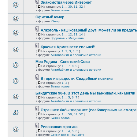
Знакомства через Интернет
[
На страницу:
1
...
30
,
31
,
32
]
в форуме
Битвы полов
Офисный юмор
в форуме
Юмор
Алкоголь - наш коварный друг! Может ли он предат
[
На страницу:
1
...
12
,
13
,
14
]
в форуме
Здоровье и Медицина
Красная Армия всех сильней!
[
На страницу:
1
,
2
,
3
,
4
,
5
]
в форуме
Антибабизм и аленизм в истории
Моя Родина - Советский Союз
[
На страницу:
1
...
7
,
8
,
9
]
в форуме
Антибабизм и аленизм в истории
В горе и в радости. Свадебный позитив
[
На страницу:
1
,
2
]
в форуме
Битвы полов
Бандитские 90-е. В этот день мы выживали, как могли
[
На страницу:
1
...
5
,
6
,
7
]
в форуме
Антибабизм и аленизм в истории
Страшнее бабы зверя нет (слабонервным не смотре
[
На страницу:
1
...
50
,
51
,
52
]
в форуме
Битвы полов
Рисованная эротика
[
На страницу:
1
...
4
,
5
,
6
]
в форуме
Секс и всё о нём (18+)