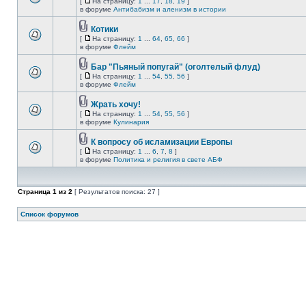
[
На страницу:
1
...
17
,
18
,
19
]
в форуме
Антибабизм и аленизм в истории
Котики
[
На страницу:
1
...
64
,
65
,
66
]
в форуме
Флейм
Бар "Пьяный попугай" (оголтелый флуд)
[
На страницу:
1
...
54
,
55
,
56
]
в форуме
Флейм
Жрать хочу!
[
На страницу:
1
...
54
,
55
,
56
]
в форуме
Кулинария
К вопросу об исламизации Европы
[
На страницу:
1
...
6
,
7
,
8
]
в форуме
Политика и религия в свете АБФ
Страница
1
из
2
[ Результатов поиска: 27 ]
Список форумов