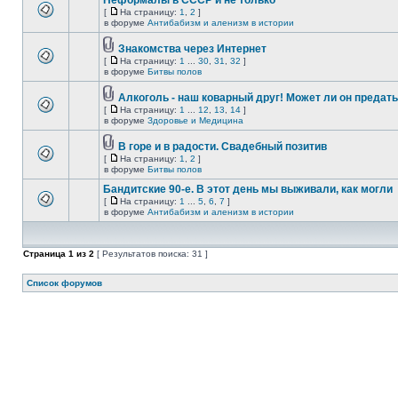
Неформалы в СССР и не только
[
На страницу:
1
,
2
]
в форуме
Антибабизм и аленизм в истории
Знакомства через Интернет
[
На страницу:
1
...
30
,
31
,
32
]
в форуме
Битвы полов
Алкоголь - наш коварный друг! Может ли он предат
[
На страницу:
1
...
12
,
13
,
14
]
в форуме
Здоровье и Медицина
В горе и в радости. Свадебный позитив
[
На страницу:
1
,
2
]
в форуме
Битвы полов
Бандитские 90-е. В этот день мы выживали, как могли
[
На страницу:
1
...
5
,
6
,
7
]
в форуме
Антибабизм и аленизм в истории
Страница
1
из
2
[ Результатов поиска: 31 ]
Список форумов