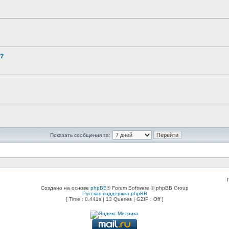
ь?
Показать сообщения за:
Создано на основе
phpBB
® Forum Software © phpBB Group
Русская поддержка phpBB
[ Time : 0.441s | 13 Queries | GZIP : Off ]