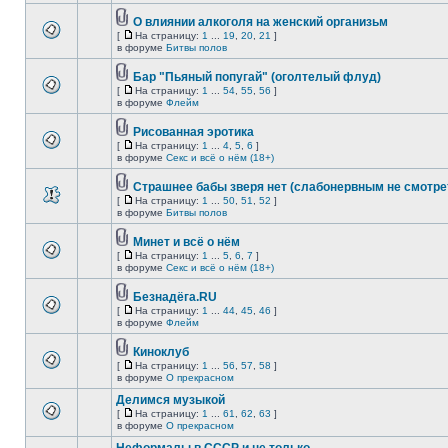
О влиянии алкоголя на женский организьм
[
На страницу:
1
...
19
,
20
,
21
]
в форуме
Битвы полов
Бар "Пьяный попугай" (оголтелый флуд)
[
На страницу:
1
...
54
,
55
,
56
]
в форуме
Флейм
Рисованная эротика
[
На страницу:
1
...
4
,
5
,
6
]
в форуме
Секс и всё о нём (18+)
Страшнее бабы зверя нет (слабонервным не смотре
[
На страницу:
1
...
50
,
51
,
52
]
в форуме
Битвы полов
Минет и всё о нём
[
На страницу:
1
...
5
,
6
,
7
]
в форуме
Секс и всё о нём (18+)
Безнадёга.RU
[
На страницу:
1
...
44
,
45
,
46
]
в форуме
Флейм
Киноклуб
[
На страницу:
1
...
56
,
57
,
58
]
в форуме
О прекрасном
Делимся музыкой
[
На страницу:
1
...
61
,
62
,
63
]
в форуме
О прекрасном