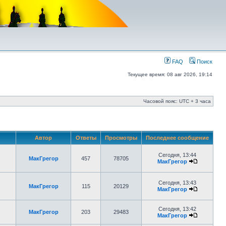
FAQ
Поиск
Текущее время: 08 авг 2026, 19:14
Часовой пояс: UTC + 3 часа
Автор
Ответы
Просмотры
Последнее сообщение
Сегодня, 13:44
МакГрегор
457
78705
МакГрегор
Сегодня, 13:43
МакГрегор
115
20129
МакГрегор
Сегодня, 13:42
МакГрегор
203
29483
МакГрегор