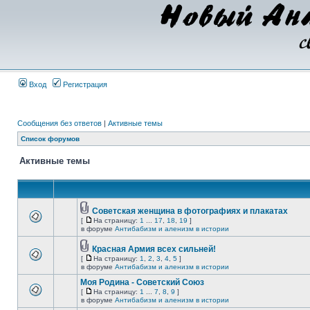
Вход
Регистрация
Сообщения без ответов
|
Активные темы
Список форумов
Активные темы
Советская женщина в фотографиях и плакатах
[
На страницу:
1
...
17
,
18
,
19
]
в форуме
Антибабизм и аленизм в истории
Красная Армия всех сильней!
[
На страницу:
1
,
2
,
3
,
4
,
5
]
в форуме
Антибабизм и аленизм в истории
Моя Родина - Советский Союз
[
На страницу:
1
...
7
,
8
,
9
]
в форуме
Антибабизм и аленизм в истории