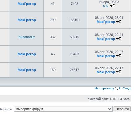
Вчера, 05:03
МакГрегор
41
7498
А.Б.
06 авг 2026, 23:01
МакГрегор
799
155101
МакГрегор
06 авг 2026, 22:41
Киловольт
332
59215
МакГрегор
06 авг 2026, 22:27
МакГрегор
45
13463
МакГрегор
06 авг 2026, 22:17
МакГрегор
169
24617
МакГрегор
На страницу
1
,
2
След.
Часовой пояс: UTC + 3 часа
Перейти: