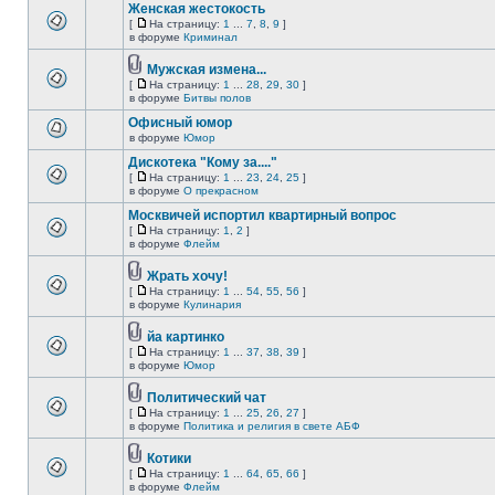
Женская жестокость
[
На страницу:
1
...
7
,
8
,
9
]
в форуме
Криминал
Мужская измена...
[
На страницу:
1
...
28
,
29
,
30
]
в форуме
Битвы полов
Офисный юмор
в форуме
Юмор
Дискотека "Кому за...."
[
На страницу:
1
...
23
,
24
,
25
]
в форуме
О прекрасном
Москвичей испортил квартирный вопрос
[
На страницу:
1
,
2
]
в форуме
Флейм
Жрать хочу!
[
На страницу:
1
...
54
,
55
,
56
]
в форуме
Кулинария
йа картинко
[
На страницу:
1
...
37
,
38
,
39
]
в форуме
Юмор
Политический чат
[
На страницу:
1
...
25
,
26
,
27
]
в форуме
Политика и религия в свете АБФ
Котики
[
На страницу:
1
...
64
,
65
,
66
]
в форуме
Флейм