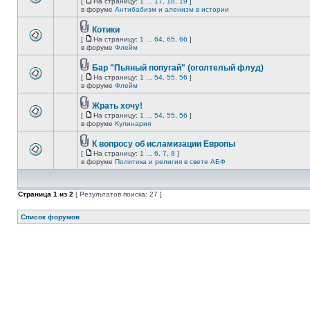
[
На страницу:
1
...
17
,
18
,
19
]
в форуме
Антибабизм и аленизм в истории
Котики
[
На страницу:
1
...
64
,
65
,
66
]
в форуме
Флейм
Бар "Пьяный попугай" (оголтелый флуд)
[
На страницу:
1
...
54
,
55
,
56
]
в форуме
Флейм
Жрать хочу!
[
На страницу:
1
...
54
,
55
,
56
]
в форуме
Кулинария
К вопросу об исламизации Европы
[
На страницу:
1
...
6
,
7
,
8
]
в форуме
Политика и религия в свете АБФ
Страница
1
из
2
[ Результатов поиска: 27 ]
Список форумов