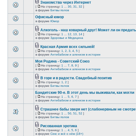
Знакомства через Интернет
[
На страницу:
1
...
30
,
31
,
32
]
в форуме
Битвы полов
Офисный юмор
в форуме
Юмор
Алкоголь - наш коварный друг! Может ли он предат
[
На страницу:
1
...
12
,
13
,
14
]
в форуме
Здоровье и Медицина
Красная Армия всех сильней!
[
На страницу:
1
,
2
,
3
,
4
,
5
]
в форуме
Антибабизм и аленизм в истории
Моя Родина - Советский Союз
[
На страницу:
1
...
7
,
8
,
9
]
в форуме
Антибабизм и аленизм в истории
В горе и в радости. Свадебный позитив
[
На страницу:
1
,
2
]
в форуме
Битвы полов
Бандитские 90-е. В этот день мы выживали, как могли
[
На страницу:
1
...
5
,
6
,
7
]
в форуме
Антибабизм и аленизм в истории
Страшнее бабы зверя нет (слабонервным не смотре
[
На страницу:
1
...
50
,
51
,
52
]
в форуме
Битвы полов
Рисованная эротика
[
На страницу:
1
...
4
,
5
,
6
]
в форуме
Секс и всё о нём (18+)