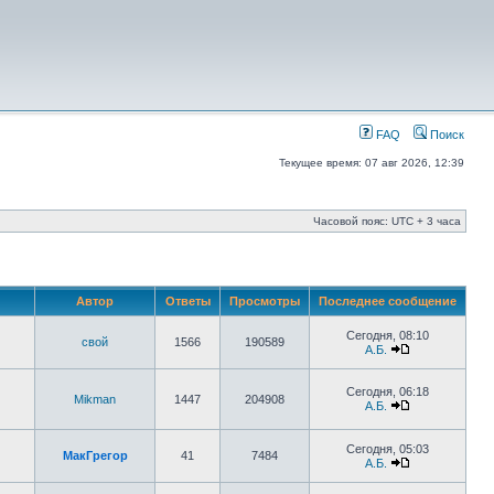
FAQ
Поиск
Текущее время: 07 авг 2026, 12:39
Часовой пояс: UTC + 3 часа
Автор
Ответы
Просмотры
Последнее сообщение
Сегодня, 08:10
свой
1566
190589
А.Б.
Сегодня, 06:18
Mikman
1447
204908
А.Б.
Сегодня, 05:03
МакГрегор
41
7484
А.Б.