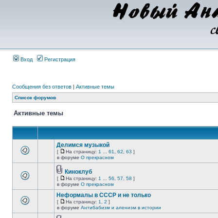
Вход
Регистрация
Сообщения без ответов
|
Активные темы
Список форумов
Активные темы
Делимся музыкой
[
На страницу:
1
...
61
,
62
,
63
]
в форуме
О прекрасном
Киноклуб
[
На страницу:
1
...
56
,
57
,
58
]
в форуме
О прекрасном
Неформалы в СССР и не только
[
На страницу:
1
,
2
]
в форуме
Антибабизм и аленизм в истории