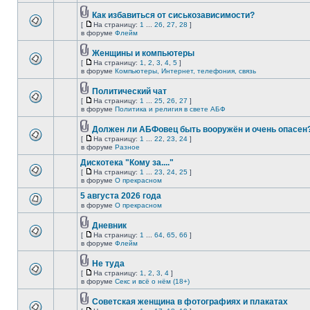
Как избавиться от сиськозависимости?
[
На страницу:
1
...
26
,
27
,
28
]
в форуме
Флейм
Женщины и компьютеры
[
На страницу:
1
,
2
,
3
,
4
,
5
]
в форуме
Компьютеры, Интернет, телефония, связь
Политический чат
[
На страницу:
1
...
25
,
26
,
27
]
в форуме
Политика и религия в свете АБФ
Должен ли АБФовец быть вооружён и очень опасен
[
На страницу:
1
...
22
,
23
,
24
]
в форуме
Разное
Дискотека "Кому за...."
[
На страницу:
1
...
23
,
24
,
25
]
в форуме
О прекрасном
5 августа 2026 года
в форуме
О прекрасном
Дневник
[
На страницу:
1
...
64
,
65
,
66
]
в форуме
Флейм
Не туда
[
На страницу:
1
,
2
,
3
,
4
]
в форуме
Секс и всё о нём (18+)
Советская женщина в фотографиях и плакатах