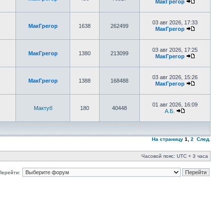
МакГрегор
03 авг 2026, 17:33
МакГрегор
1638
262499
МакГрегор
03 авг 2026, 17:25
МакГрегор
1380
213099
МакГрегор
03 авг 2026, 15:26
МакГрегор
1388
168488
МакГрегор
01 авг 2026, 16:09
Мактуб
180
40448
А.Б.
На страницу
1
,
2
След.
Часовой пояс: UTC + 3 часа
Перейти: