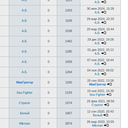
А.Б.
0
1123
А.Б.
30 июн 2024, 15:28
А.Б.
0
1203
А.Б.
29 мар 2024, 22:33
А.Б.
0
1109
А.Б.
20 мар 2024, 10:44
А.Б.
0
1038
А.Б.
29 дек 2022, 19:28
А.Б.
0
1462
А.Б.
01 дек 2022, 15:12
А.Б.
0
1285
А.Б.
07 ноя 2022, 18:44
А.Б.
0
1059
А.Б.
04 ноя 2022, 09:02
А.Б.
0
1264
А.Б.
25 сен 2022, 13:28
МакГрегор
0
1160
МакГрегор
15 ноя 2021, 16:39
Sea Fighter
0
2193
Sea Fighter
25 фев 2021, 08:56
Стратег
0
1574
Стратег
12 сен 2020, 20:43
Белый
0
1957
Белый
28 мар 2020, 15:55
Mikman
0
2874
Mikman