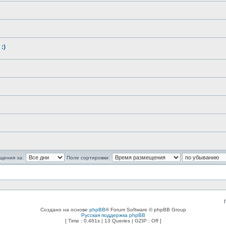
:)
щения за:
Поле сортировки:
Создано на основе
phpBB
® Forum Software © phpBB Group
Русская поддержка phpBB
[ Time : 0.461s | 13 Queries | GZIP : Off ]