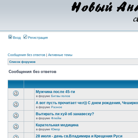
Вход
Регистрация
Сообщения без ответов
|
Активные темы
Список форумов
Сообщения без ответов
Мужчина после 45-ти
в форуме
Битвы полов
А вот пусть прочитает чел)) С днем рождения, Чеширко)
в форуме
Разное
Вытирать ли хуй об занавеску?
в форуме
Флейм
Карательная медицина
в форуме
Юмор
28 июля - день св.Владимира и Крещения Руси