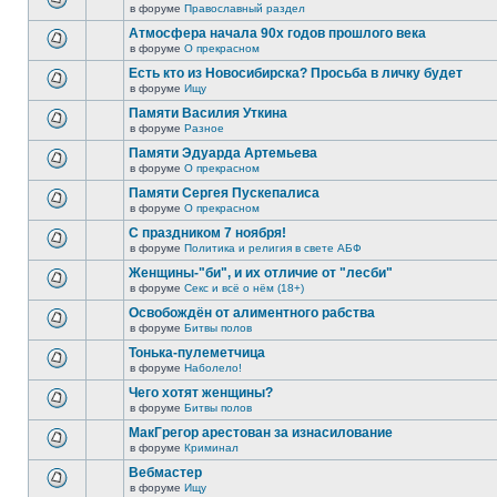
в форуме
Православный раздел
Атмосфера начала 90х годов прошлого века
в форуме
О прекрасном
Есть кто из Новосибирска? Просьба в личку будет
в форуме
Ищу
Памяти Василия Уткина
в форуме
Разное
Памяти Эдуарда Артемьева
в форуме
О прекрасном
Памяти Сергея Пускепалиса
в форуме
О прекрасном
С праздником 7 ноября!
в форуме
Политика и религия в свете АБФ
Женщины-"би", и их отличие от "лесби"
в форуме
Секс и всё о нём (18+)
Освобождён от алиментного рабства
в форуме
Битвы полов
Тонька-пулеметчица
в форуме
Наболело!
Чего хотят женщины?
в форуме
Битвы полов
МакГрегор арестован за изнасилование
в форуме
Криминал
Вебмастер
в форуме
Ищу