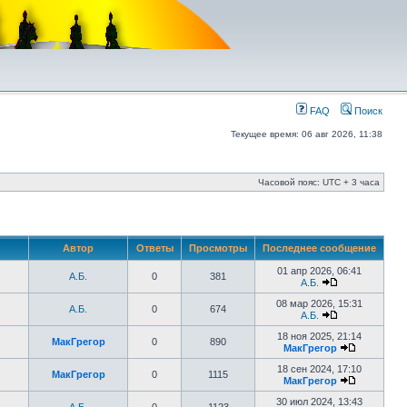
FAQ
Поиск
Текущее время: 06 авг 2026, 11:38
Часовой пояс: UTC + 3 часа
Автор
Ответы
Просмотры
Последнее сообщение
01 апр 2026, 06:41
А.Б.
0
381
А.Б.
08 мар 2026, 15:31
А.Б.
0
674
А.Б.
18 ноя 2025, 21:14
МакГрегор
0
890
МакГрегор
18 сен 2024, 17:10
МакГрегор
0
1115
МакГрегор
30 июл 2024, 13:43