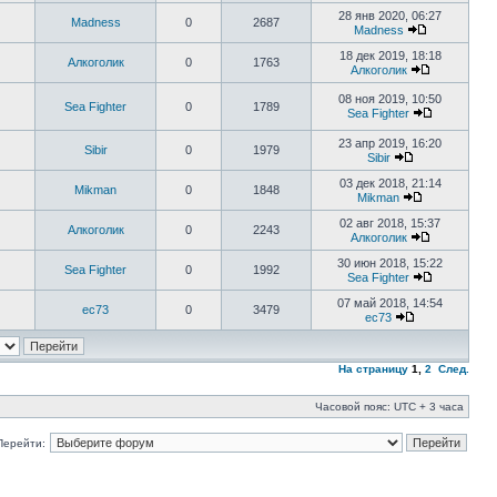
28 янв 2020, 06:27
Madness
0
2687
Madness
18 дек 2019, 18:18
Алкоголик
0
1763
Алкоголик
08 ноя 2019, 10:50
Sea Fighter
0
1789
Sea Fighter
23 апр 2019, 16:20
Sibir
0
1979
Sibir
03 дек 2018, 21:14
Mikman
0
1848
Mikman
02 авг 2018, 15:37
Алкоголик
0
2243
Алкоголик
30 июн 2018, 15:22
Sea Fighter
0
1992
Sea Fighter
07 май 2018, 14:54
ec73
0
3479
ec73
На страницу
1
,
2
След.
Часовой пояс: UTC + 3 часа
Перейти: