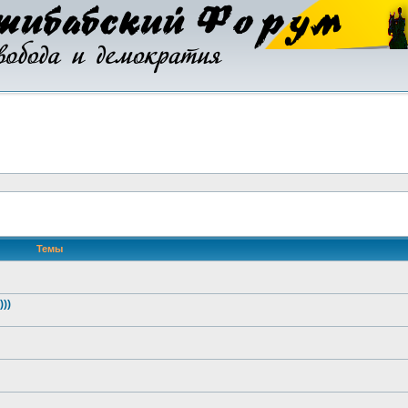
Темы
))