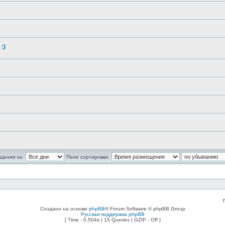
:)
щения за:
Поле сортировки:
Создано на основе
phpBB
® Forum Software © phpBB Group
Русская поддержка phpBB
[ Time : 0.504s | 15 Queries | GZIP : Off ]