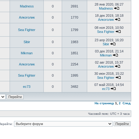
28 янв 2020, 06:27
Madness
0
2691
Madness
18 дек 2019, 18:18
Алкоголик
0
1770
Алкоголик
08 ноя 2019, 10:50
Sea Fighter
0
1799
Sea Fighter
23 апр 2019, 16:20
Sibir
0
1983
Sibir
03 дек 2018, 21:14
Mikman
0
1851
Mikman
02 авг 2018, 15:37
Алкоголик
0
2254
Алкоголик
30 июн 2018, 15:22
Sea Fighter
0
1995
Sea Fighter
07 май 2018, 14:54
ec73
0
3482
ec73
На страницу
1
,
2
След.
Часовой пояс: UTC + 3 часа
Перейти: