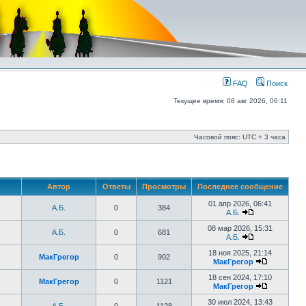
FAQ
Поиск
Текущее время: 08 авг 2026, 06:11
Часовой пояс: UTC + 3 часа
Автор
Ответы
Просмотры
Последнее сообщение
01 апр 2026, 06:41
А.Б.
0
384
А.Б.
08 мар 2026, 15:31
А.Б.
0
681
А.Б.
18 ноя 2025, 21:14
МакГрегор
0
902
МакГрегор
18 сен 2024, 17:10
МакГрегор
0
1121
МакГрегор
30 июл 2024, 13:43