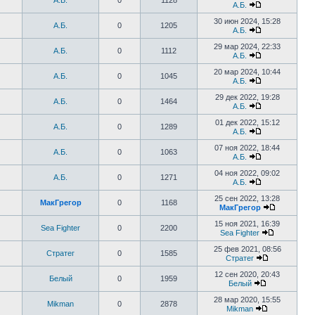
А.Б.
0
1128
А.Б.
30 июн 2024, 15:28
А.Б.
0
1205
А.Б.
29 мар 2024, 22:33
А.Б.
0
1112
А.Б.
20 мар 2024, 10:44
А.Б.
0
1045
А.Б.
29 дек 2022, 19:28
А.Б.
0
1464
А.Б.
01 дек 2022, 15:12
А.Б.
0
1289
А.Б.
07 ноя 2022, 18:44
А.Б.
0
1063
А.Б.
04 ноя 2022, 09:02
А.Б.
0
1271
А.Б.
25 сен 2022, 13:28
МакГрегор
0
1168
МакГрегор
15 ноя 2021, 16:39
Sea Fighter
0
2200
Sea Fighter
25 фев 2021, 08:56
Стратег
0
1585
Стратег
12 сен 2020, 20:43
Белый
0
1959
Белый
28 мар 2020, 15:55
Mikman
0
2878
Mikman