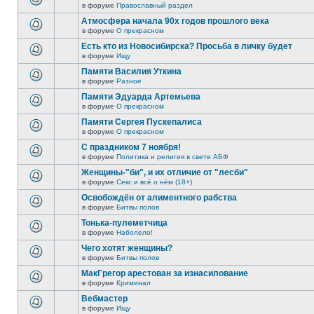
в форуме
Православный раздел
Атмосфера начала 90х годов прошлого века
в форуме
О прекрасном
Есть кто из Новосибирска? Просьба в личку будет
в форуме
Ищу
Памяти Василия Уткина
в форуме
Разное
Памяти Эдуарда Артемьева
в форуме
О прекрасном
Памяти Сергея Пускепалиса
в форуме
О прекрасном
С праздником 7 ноября!
в форуме
Политика и религия в свете АБФ
Женщины-"би", и их отличие от "лесби"
в форуме
Секс и всё о нём (18+)
Освобождён от алиментного рабства
в форуме
Битвы полов
Тонька-пулеметчица
в форуме
Наболело!
Чего хотят женщины?
в форуме
Битвы полов
МакГрегор арестован за изнасилование
в форуме
Криминал
Вебмастер
в форуме
Ищу