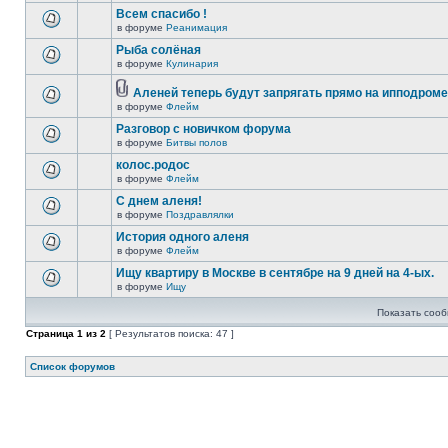
Всем спасибо !
в форуме
Реанимация
Рыба солёная
в форуме
Кулинария
Аленей теперь будут запрягать прямо на ипподроме 
в форуме
Флейм
Разговор с новичком форума
в форуме
Битвы полов
колос.родос
в форуме
Флейм
С днем аленя!
в форуме
Поздравлялки
История одного аленя
в форуме
Флейм
Ищу квартиру в Москве в сентябре на 9 дней на 4-ых.
в форуме
Ищу
Показать сооб
Страница
1
из
2
[ Результатов поиска: 47 ]
Список форумов