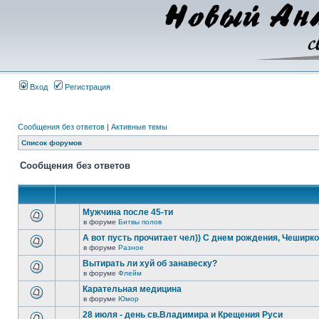
Вход
Регистрация
Сообщения без ответов
|
Активные темы
Список форумов
Сообщения без ответов
Мужчина после 45-ти
в форуме
Битвы полов
А вот пусть прочитает чел)) С днем рождения, Чеширко)
в форуме
Разное
Вытирать ли хуй об занавеску?
в форуме
Флейм
Карательная медицина
в форуме
Юмор
28 июля - день св.Владимира и Крещения Руси