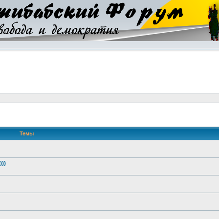
Темы
))