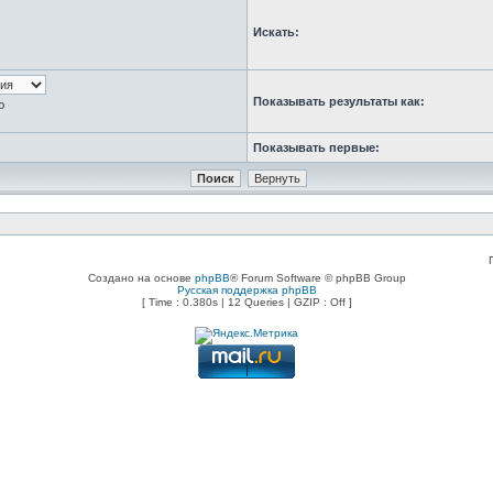
Искать:
Показывать результаты как:
ю
Показывать первые:
Создано на основе
phpBB
® Forum Software © phpBB Group
Русская поддержка phpBB
[ Time : 0.380s | 12 Queries | GZIP : Off ]