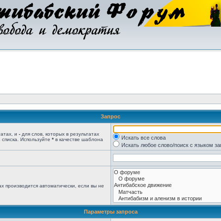
Запрос
татах, и
-
для слов, которых в результатах
Искать все слова
 списка. Используйте
*
в качестве шаблона
Искать любое слово/поиск с языком з
х производится автоматически, если вы не
Параметры запроса