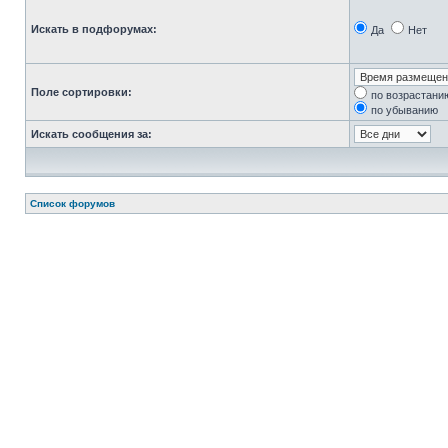
Искать в подфорумах:
Да
Нет
Поле сортировки:
по возрастани
по убыванию
Искать сообщения за:
Список форумов