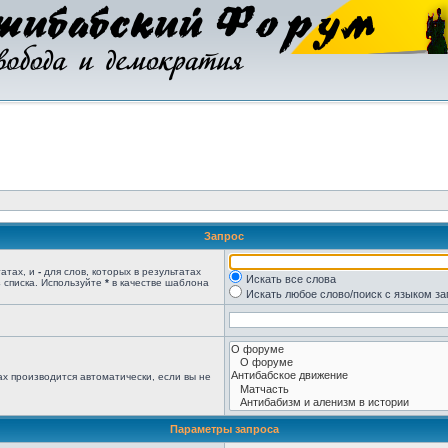
Запрос
татах, и
-
для слов, которых в результатах
Искать все слова
 списка. Используйте
*
в качестве шаблона
Искать любое слово/поиск с языком з
х производится автоматически, если вы не
Параметры запроса