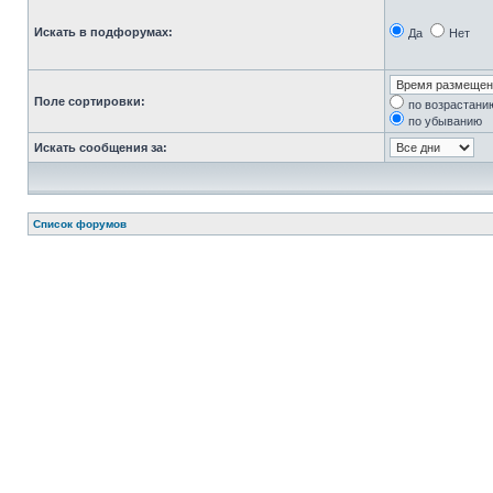
Искать в подфорумах:
Да
Нет
Поле сортировки:
по возрастани
по убыванию
Искать сообщения за:
Список форумов