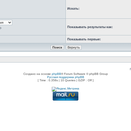
Искать:
Показывать результаты как:
ю
Показывать первые:
Создано на основе
phpBB
® Forum Software © phpBB Group
Русская поддержка phpBB
[ Time : 0.358s | 10 Queries | GZIP : Off ]