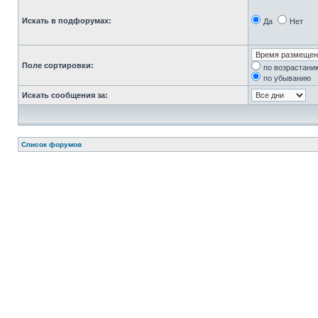
Искать в подфорумах:
Да
Нет
Поле сортировки:
по возрастани
по убыванию
Искать сообщения за:
Список форумов