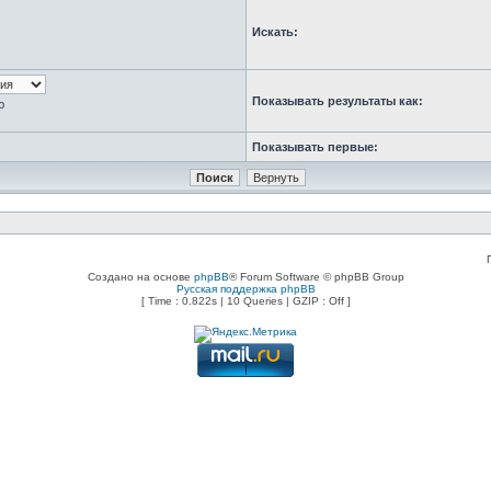
Искать:
Показывать результаты как:
ю
Показывать первые:
Создано на основе
phpBB
® Forum Software © phpBB Group
Русская поддержка phpBB
[ Time : 0.822s | 10 Queries | GZIP : Off ]