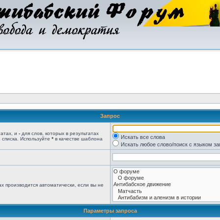
Запрос
татах, и
-
для слов, которых в результатах
Искать все слова
 списка. Используйте
*
в качестве шаблона
Искать любое слово/поиск с языком з
х производится автоматически, если вы не
Параметры запроса