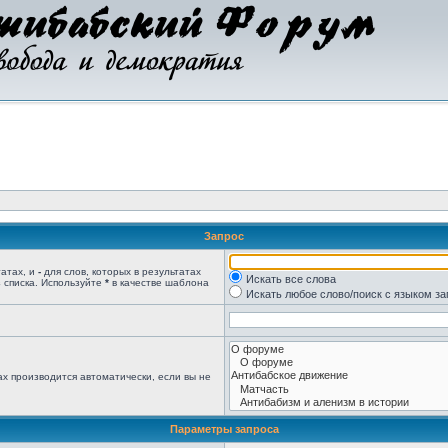
Запрос
татах, и
-
для слов, которых в результатах
Искать все слова
 списка. Используйте
*
в качестве шаблона
Искать любое слово/поиск с языком з
х производится автоматически, если вы не
Параметры запроса