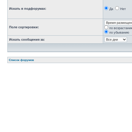
Искать в подфорумах:
Да
Нет
Поле сортировки:
по возрастани
по убыванию
Искать сообщения за:
Список форумов