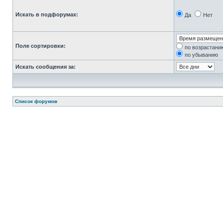
Искать в подфорумах:
Да
Нет
Поле сортировки:
по возрастани
по убыванию
Искать сообщения за:
Список форумов