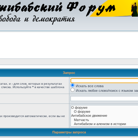
Запрос
татах, и
-
для слов, которых в результатах
Искать все слова
 списка. Используйте
*
в качестве шаблона
Искать любое слово/поиск с языком з
х производится автоматически, если вы не
Параметры запроса