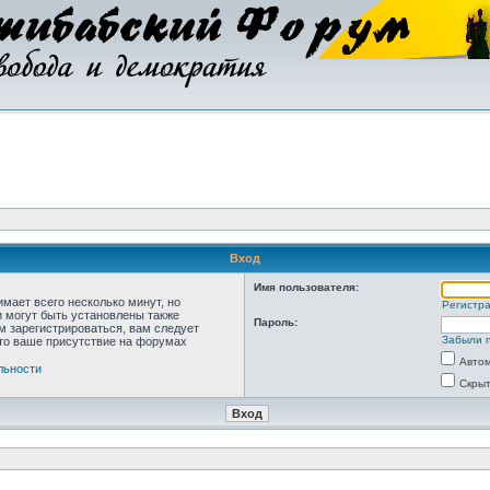
Вход
Имя пользователя:
мает всего несколько минут, но
Регистр
 могут быть установлены также
Пароль:
м зарегистрироваться, вам следует
Забыли 
что ваше присутствие на форумах
Автом
льности
Скрыт