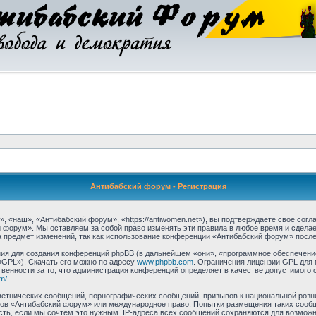
Антибабский форум - Регистрация
«наш», «Антибабский форум», «https://antiwomen.net»), вы подтверждаете своё согл
 форум». Мы оставляем за собой право изменять эти правила в любое время и сделае
 предмет изменений, так как использование конференции «Антибабский форум» после
я для создания конференций phpBB (в дальнейшем «они», «программное обеспечение
«GPL»). Скачать его можно по адресу
www.phpbb.com
. Ограничения лицензии GPL для 
венности за то, что администрация конференций определяет в качестве допустимого 
m/
.
етнических сообщений, порнографических сообщений, призывов к национальной розн
умов «Антибабский форум» или международное право. Попытки размещения таких соо
сть, если мы сочтём это нужным. IP-адреса всех сообщений сохраняются для возможно