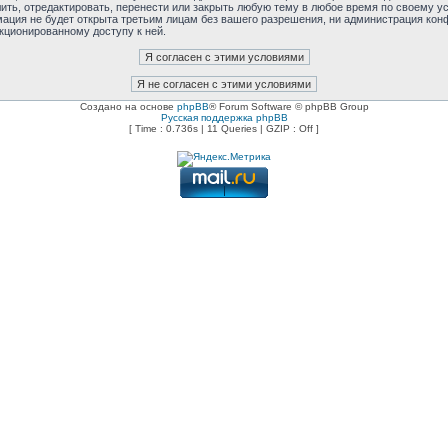
ь, отредактировать, перенести или закрыть любую тему в любое время по своему усм
мация не будет открыта третьим лицам без вашего разрешения, ни администрация ко
нкционированному доступу к ней.
Создано на основе
phpBB
® Forum Software © phpBB Group
Русская поддержка phpBB
[ Time : 0.736s | 11 Queries | GZIP : Off ]