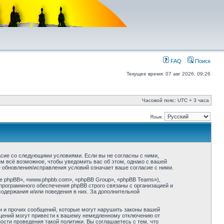
FAQ
Поиск
Текущее время: 07 авг 2026, 09:26
Часовой пояс: UTC + 3 часа
Язык:
асие со следующими условиями. Если вы не согласны с ними,
м всё возможное, чтобы уведомить вас об этом, однако с вашей
 обновления/исправления условий означает ваше согласие с ними.
 phpBB», «www.phpbb.com», «phpBB Group», «phpBB Teams»),
программного обеспечения phpBB строго связаны с организацией и
содержания и/или поведения в них. За дополнительной
и и прочих сообщений, которые могут нарушить законы вашей
бщений могут привести к вашему немедленному отключению от
сти проведения такой политики. Вы соглашаетесь с тем, что