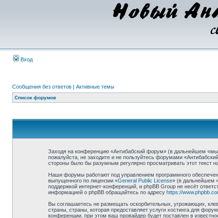
Вход
Сообщения без ответов
|
Активные темы
Список форумов
Заходя на конференцию «Антибабский форум» (в дальнейшем «мы», 
пожалуйста, не заходите и не пользуйтесь форумами «Антибабский
стороны было бы разумным регулярно просматривать этот текст на
Наши форумы работают под управлением программного обеспечени
выпущенного по лицензии «
General Public License
» (в дальнейшем 
поддержкой интернет-конференций, и phpBB Group не несёт ответст
информацией о phpBB обращайтесь по адресу
https://www.phpbb.co
Вы соглашаетесь не размещать оскорбительных, угрожающих, клев
страны, страны, которая предоставляет услуги хостинга для фор
конференции, при этом ваш провайдер будет поставлен в известно