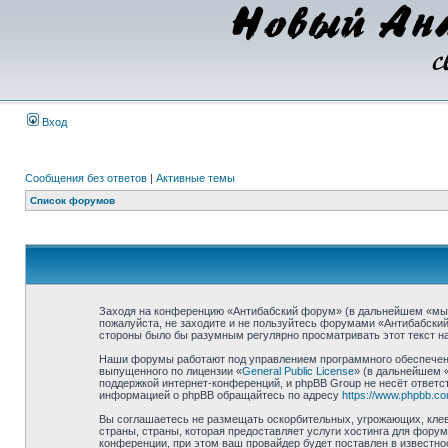
Вход
Сообщения без ответов
|
Активные темы
Список форумов
Заходя на конференцию «Антибабский форум» (в дальнейшем «мы», 
пожалуйста, не заходите и не пользуйтесь форумами «Антибабский
стороны было бы разумным регулярно просматривать этот текст на
Наши форумы работают под управлением программного обеспечени
выпущенного по лицензии «
General Public License
» (в дальнейшем 
поддержкой интернет-конференций, и phpBB Group не несёт ответст
информацией о phpBB обращайтесь по адресу
https://www.phpbb.co
Вы соглашаетесь не размещать оскорбительных, угрожающих, клев
страны, страны, которая предоставляет услуги хостинга для фор
конференции, при этом ваш провайдер будет поставлен в известно