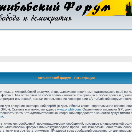
Антибабский форум - Регистрация
«наш», «Антибабский форум», «https://antiwomen.net»), вы подтверждаете своё согл
 форум». Мы оставляем за собой право изменять эти правила в любое время и сделае
 предмет изменений, так как использование конференции «Антибабский форум» после
я для создания конференций phpBB (в дальнейшем «они», «программное обеспечение
«GPL»). Скачать его можно по адресу
www.phpbb.com
. Ограничения лицензии GPL для 
венности за то, что администрация конференций определяет в качестве допустимого 
m/
.
етнических сообщений, порнографических сообщений, призывов к национальной розн
умов «Антибабский форум» или международное право. Попытки размещения таких соо
сть, если мы сочтём это нужным. IP-адреса всех сообщений сохраняются для возможно