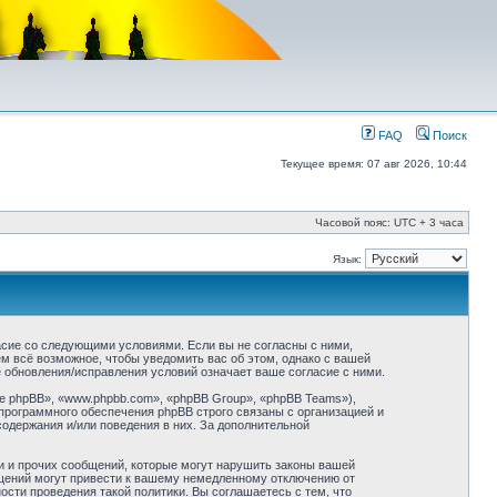
FAQ
Поиск
Текущее время: 07 авг 2026, 10:44
Часовой пояс: UTC + 3 часа
Язык:
асие со следующими условиями. Если вы не согласны с ними,
м всё возможное, чтобы уведомить вас об этом, однако с вашей
 обновления/исправления условий означает ваше согласие с ними.
 phpBB», «www.phpbb.com», «phpBB Group», «phpBB Teams»),
программного обеспечения phpBB строго связаны с организацией и
содержания и/или поведения в них. За дополнительной
и и прочих сообщений, которые могут нарушить законы вашей
бщений могут привести к вашему немедленному отключению от
сти проведения такой политики. Вы соглашаетесь с тем, что