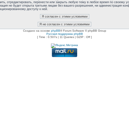
ь, отредактировать, перенести или закрыть любую тему в любое время по своему усм
мация не будет открыта третьим лицам без вашего разрешения, ни администрация ко
нкционированному доступу к ней.
Создано на основе
phpBB
® Forum Software © phpBB Group
Русская поддержка phpBB
[ Time : 0.507s | 11 Queries | GZIP : Off ]