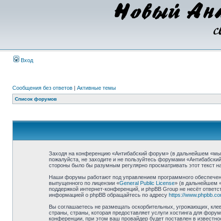
Вход
Сообщения без ответов
|
Активные темы
Список форумов
Заходя на конференцию «Антибабский форум» (в дальнейшем «мы», 
пожалуйста, не заходите и не пользуйтесь форумами «Антибабский
стороны было бы разумным регулярно просматривать этот текст на
Наши форумы работают под управлением программного обеспечени
выпущенного по лицензии «
General Public License
» (в дальнейшем 
поддержкой интернет-конференций, и phpBB Group не несёт ответст
информацией о phpBB обращайтесь по адресу
https://www.phpbb.co
Вы соглашаетесь не размещать оскорбительных, угрожающих, клев
страны, страны, которая предоставляет услуги хостинга для фор
конференции, при этом ваш провайдер будет поставлен в известно