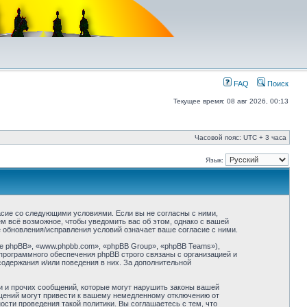
FAQ
Поиск
Текущее время: 08 авг 2026, 00:13
Часовой пояс: UTC + 3 часа
Язык:
асие со следующими условиями. Если вы не согласны с ними,
м всё возможное, чтобы уведомить вас об этом, однако с вашей
 обновления/исправления условий означает ваше согласие с ними.
 phpBB», «www.phpbb.com», «phpBB Group», «phpBB Teams»),
программного обеспечения phpBB строго связаны с организацией и
содержания и/или поведения в них. За дополнительной
и и прочих сообщений, которые могут нарушить законы вашей
бщений могут привести к вашему немедленному отключению от
сти проведения такой политики. Вы соглашаетесь с тем, что