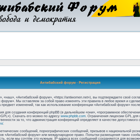
Антибабский форум - Регистрация
«наш», «Антибабский форум», «https://antiwomen.net»), вы подтверждаете своё согл
 форум». Мы оставляем за собой право изменять эти правила в любое время и сделае
 предмет изменений, так как использование конференции «Антибабский форум» после
я для создания конференций phpBB (в дальнейшем «они», «программное обеспечение
«GPL»). Скачать его можно по адресу
www.phpbb.com
. Ограничения лицензии GPL для 
венности за то, что администрация конференций определяет в качестве допустимого 
m/
.
етнических сообщений, порнографических сообщений, призывов к национальной розн
умов «Антибабский форум» или международное право. Попытки размещения таких соо
сть, если мы сочтём это нужным. IP-адреса всех сообщений сохраняются для возможно