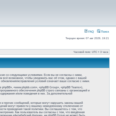
FAQ
Поиск
Текущее время: 07 авг 2026, 19:21
Часовой пояс: UTC + 3 часа
асие со следующими условиями. Если вы не согласны с ними,
м всё возможное, чтобы уведомить вас об этом, однако с вашей
 обновления/исправления условий означает ваше согласие с ними.
 phpBB», «www.phpbb.com», «phpBB Group», «phpBB Teams»),
программного обеспечения phpBB строго связаны с организацией и
содержания и/или поведения в них. За дополнительной
и и прочих сообщений, которые могут нарушить законы вашей
бщений могут привести к вашему немедленному отключению от
сти проведения такой политики. Вы соглашаетесь с тем, что
отрению. Как пользователь вы согласны с тем, что введённая
нференции «Антибабский форум», ни phpBB Group не может быть