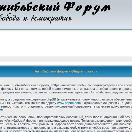
Антибабский форум - Общие правила
«наш», «Антибабский форум», «https://antiwomen.net»), вы подтверждаете своё согл
 форум». Мы оставляем за собой право изменять эти правила в любое время и сделае
 предмет изменений, так как использование конференции «Антибабский форум» после
я для создания конференций phpBB (в дальнейшем «они», «программное обеспечение
«GPL»). Скачать его можно по адресу
www.phpbb.com
. Ограничения лицензии GPL для 
венности за то, что администрация конференций определяет в качестве допустимого 
m/
.
етнических сообщений, порнографических сообщений, призывов к национальной розн
умов «Антибабский форум» или международное право. Попытки размещения таких соо
сть, если мы сочтём это нужным. IP-адреса всех сообщений сохраняются для возможно
ь, отредактировать, перенести или закрыть любую тему в любое время по своему усм
мация не будет открыта третьим лицам без вашего разрешения, ни администрация ко