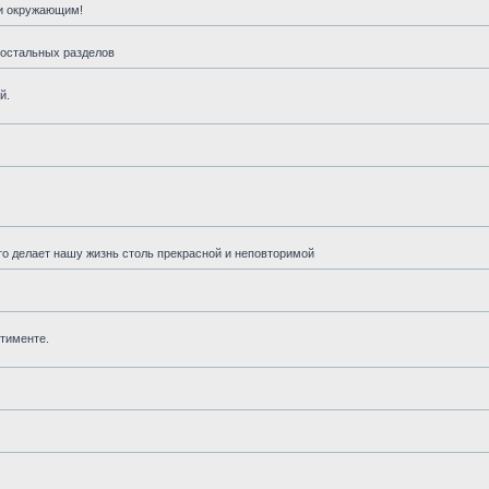
 и окружающим!
 остальных разделов
й.
что делает нашу жизнь столь прекрасной и неповторимой
ртименте.