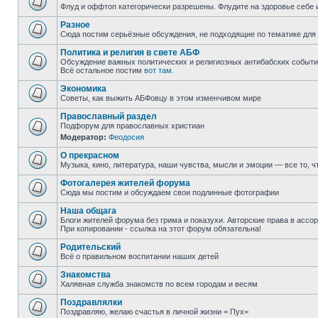
Флуд и оффтоп категорически разрешены. Флудите на здоровье себе
Разное
Сюда постим серьёзные обсуждения, не подходящие по тематике для
Политика и религия в свете АБФ
Обсуждение важных политических и религиозных антибабских событи
Всё остальное постим
вот там.
Экономика
Советы, как выжить АБФовцу в этом изменчивом мире
Православный раздел
Подфорум для православных христиан
Модератор:
Феодосия
О прекрасном
Музыка, кино, литература, наши чувства, мысли и эмоции — все то, 
Фотогалерея жителей форума
Сюда мы постим и обсуждаем свои подлинные фотографии
Наша общага
Блоги жителей форума без грима и показухи. Авторские права в ассо
При копировании - ссылка на этот форум обязательна!
Родительский
Всё о правильном воспитании наших детей
Знакомства
Халявная служба знакомств по всем городам и весям
Поздравлялки
Поздравляю, желаю счастья в личной жизни = Пух=