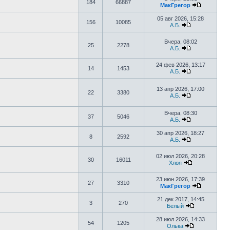
184
66887
МакГрегор
05 авг 2026, 15:28
156
10085
А.Б.
Вчера, 08:02
25
2278
А.Б.
24 фев 2026, 13:17
14
1453
А.Б.
13 апр 2026, 17:00
22
3380
А.Б.
Вчера, 08:30
37
5046
А.Б.
30 апр 2026, 18:27
8
2592
А.Б.
02 июл 2026, 20:28
30
16011
Хлоя
23 июн 2026, 17:39
27
3310
МакГрегор
21 дек 2017, 14:45
3
270
Белый
28 июл 2026, 14:33
54
1205
Олька