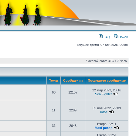
FAQ
Поиск
Текущее время: 07 авг 2026, 00:08
Часовой пояс: UTC + 3 часа
Темы
Сообщения
Последнее сообщение
22 мар 2023, 23:16
66
12157
Sea Fighter
09 ноя 2022, 22:09
11
2289
Хлоя
Вчера, 22:11
31
2648
МакГрегор
Вчера, 21:51