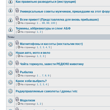
Как правильно разводиться (инструкция)
Универсальные советы мужчинам, пришедшим на этот фор
Всем привет! (Представлялка для вновь прибывших)
[
На страницу:
1
...
98
,
99
,
100
]
Термины, аббревиатуры и сленг АБФ
[
На страницу:
1
,
2
]
Темы
Магнитофоны и кассеты (ностальгии пост)
[
На страницу:
1
,
2
,
3
,
4
,
5
]
Наши авто, мото и вело
[
На страницу:
1
,
2
,
3
]
Чойта торкнуло, завести РЕДКУЮ животину
Рыбалка
[
На страницу:
1
...
7
,
8
,
9
]
Какое хоби выбрать?
[
На страницу:
1
,
2
,
3
,
4
]
Радиуправляемые самолеты / дроны / etc
Моделизм
[
На страницу:
1
,
2
]