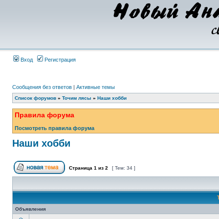
Вход
Регистрация
Сообщения без ответов
|
Активные темы
Список форумов
»
Точим лясы
»
Наши хобби
Правила форума
Посмотреть правила форума
Наши хобби
Страница
1
из
2
[ Тем: 34 ]
Объявления