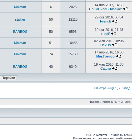
14 янв 2017, 14:59
Mikman
6
2025
НашаСилаВПлавках
29 окт 2016, 00:54
stalker
50
12115
French
19 окт 2016, 21:48
BARBOS
50
9596
rudolf
02 июн 2016, 18:35
Mikman
51
10455
Ds2Ds
17 апр 2016, 16:03
Mikman
74
15730
МакГрегор
19 мар 2016, 11:33
BARBOS
40
9340
Сашка
На страницу
1
,
2
След.
Часовой пояс: UTC + 3 часа
Вы
не можете
начинать темы
Вы
не можете
отвечать на сообщения