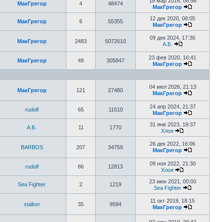
18 мар 2016, 06:56
МакГрегор
4
48474
МакГрегор
12 дек 2020, 08:05
МакГрегор
6
55355
МакГрегор
09 дек 2024, 17:36
МакГрегор
2483
5072610
А.Б.
23 фев 2020, 16:41
МакГрегор
48
305847
МакГрегор
04 июл 2026, 21:13
МакГрегор
121
27480
МакГрегор
24 апр 2024, 21:37
rudolf
65
11510
МакГрегор
31 янв 2023, 19:37
А.Б.
11
1770
Хлоя
26 дек 2022, 16:06
BARBOS
207
34759
МакГрегор
09 ноя 2022, 21:30
rudolf
86
12813
Хлоя
23 июн 2021, 00:00
Sea Fighter
2
1219
Sea Fighter
11 окт 2019, 18:15
stalker
35
9594
МакГрегор