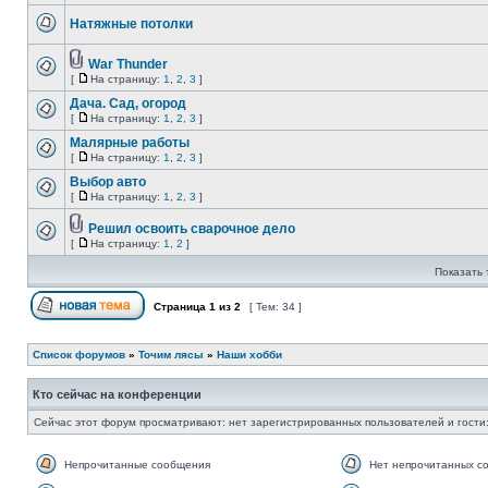
Натяжные потолки
War Thunder
[
На страницу:
1
,
2
,
3
]
Дача. Сад, огород
[
На страницу:
1
,
2
,
3
]
Малярные работы
[
На страницу:
1
,
2
,
3
]
Выбор авто
[
На страницу:
1
,
2
,
3
]
Решил освоить сварочное дело
[
На страницу:
1
,
2
]
Показать 
Страница
1
из
2
[ Тем: 34 ]
Список форумов
»
Точим лясы
»
Наши хобби
Кто сейчас на конференции
Сейчас этот форум просматривают: нет зарегистрированных пользователей и гости:
Непрочитанные сообщения
Нет непрочитанных с