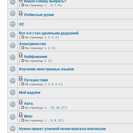
Какую собаку выбрать?
[
На страницу:
1
...
6
,
7
,
8
]
ОчУмелые ручки
ОС
Вот и я стал щенячьим дедушкой
[
На страницу:
1
,
2
,
3
,
4
]
Электричество
[
На страницу:
1
,
2
,
3
]
Найфомания
[
На страницу:
1
,
2
]
Изучение иностранных языков
Путешествия
[
На страницу:
1
,
2
,
3
,
4
,
5
]
Мой водоём
Авто.
[
На страницу:
1
...
25
,
26
,
27
]
Moto
[
На страницу:
1
...
8
,
9
,
10
]
Нужен проект уличной печки-мангала-коптильни