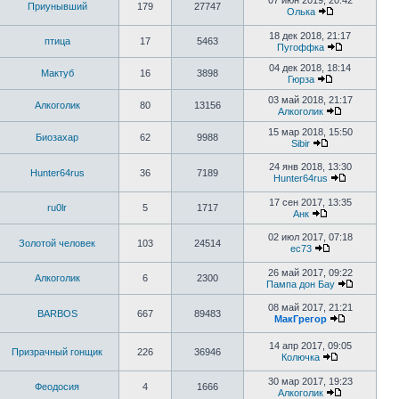
07 июн 2019, 20:42
Приунывший
179
27747
Олька
18 дек 2018, 21:17
птица
17
5463
Пугоффка
04 дек 2018, 18:14
Мактуб
16
3898
Гюрза
03 май 2018, 21:17
Алкоголик
80
13156
Алкоголик
15 мар 2018, 15:50
Биозахар
62
9988
Sibir
24 янв 2018, 13:30
Hunter64rus
36
7189
Hunter64rus
17 сен 2017, 13:35
ru0lr
5
1717
Анк
02 июл 2017, 07:18
Золотой человек
103
24514
ec73
26 май 2017, 09:22
Алкоголик
6
2300
Пампа дон Бау
08 май 2017, 21:21
BARBOS
667
89483
МакГрегор
14 апр 2017, 09:05
Призрачный гонщик
226
36946
Колючка
30 мар 2017, 19:23
Феодосия
4
1666
Алкоголик