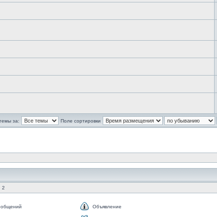
темы за:
Поле сортировки
 2
ообщений
Объявление