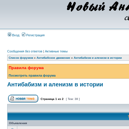
Вход
Регистрация
Сообщения без ответов
|
Активные темы
Список форумов
»
Антибабское движение
»
Антибабизм и аленизм в истории
Правила форума
Посмотреть правила форума
Антибабизм и аленизм в истории
Страница
1
из
2
[ Тем: 38 ]
Объявления