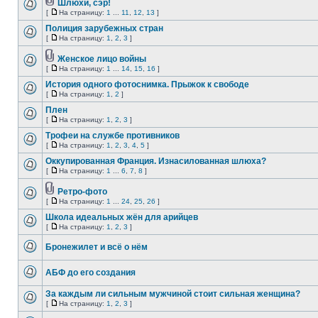
Шлюхи, сэр!
[
На страницу:
1
...
11
,
12
,
13
]
Полиция зарубежных стран
[
На страницу:
1
,
2
,
3
]
Женское лицо войны
[
На страницу:
1
...
14
,
15
,
16
]
История одного фотоснимка. Прыжок к свободе
[
На страницу:
1
,
2
]
Плен
[
На страницу:
1
,
2
,
3
]
Трофеи на службе противников
[
На страницу:
1
,
2
,
3
,
4
,
5
]
Оккупированная Франция. Изнасилованная шлюха?
[
На страницу:
1
...
6
,
7
,
8
]
Ретро-фото
[
На страницу:
1
...
24
,
25
,
26
]
Школа идеальных жён для арийцев
[
На страницу:
1
,
2
,
3
]
Бронежилет и всё о нём
АБФ до его создания
За каждым ли сильным мужчиной стоит сильная женщина?
[
На страницу:
1
,
2
,
3
]