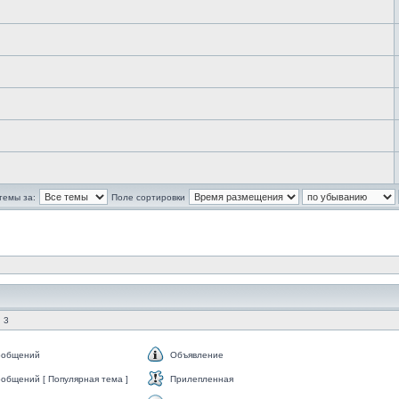
темы за:
Поле сортировки
 3
ообщений
Объявление
общений [ Популярная тема ]
Прилепленная