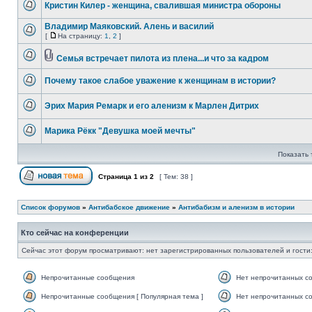
Кристин Килер - женщина, свалившая министра обороны
Владимир Маяковский. Алень и василий
[
На страницу:
1
,
2
]
Семья встречает пилота из плена...и что за кадром
Почему такое слабое уважение к женщинам в истории?
Эрих Мария Ремарк и его аленизм к Марлен Дитрих
Марика Рёкк "Девушка моей мечты"
Показать 
Страница
1
из
2
[ Тем: 38 ]
Список форумов
»
Антибабское движение
»
Антибабизм и аленизм в истории
Кто сейчас на конференции
Сейчас этот форум просматривают: нет зарегистрированных пользователей и гости:
Непрочитанные сообщения
Нет непрочитанных с
Непрочитанные сообщения [ Популярная тема ]
Нет непрочитанных со