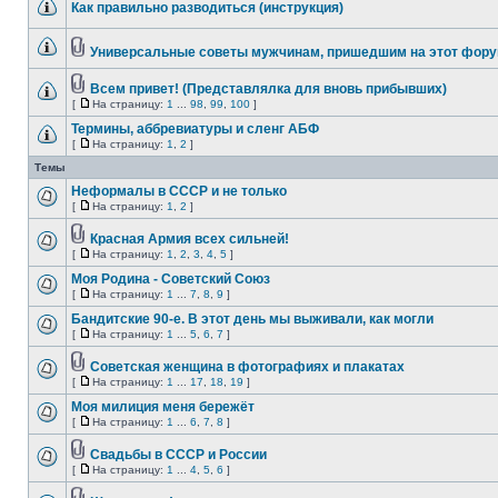
Как правильно разводиться (инструкция)
Универсальные советы мужчинам, пришедшим на этот фор
Всем привет! (Представлялка для вновь прибывших)
[
На страницу:
1
...
98
,
99
,
100
]
Термины, аббревиатуры и сленг АБФ
[
На страницу:
1
,
2
]
Темы
Неформалы в СССР и не только
[
На страницу:
1
,
2
]
Красная Армия всех сильней!
[
На страницу:
1
,
2
,
3
,
4
,
5
]
Моя Родина - Советский Союз
[
На страницу:
1
...
7
,
8
,
9
]
Бандитские 90-е. В этот день мы выживали, как могли
[
На страницу:
1
...
5
,
6
,
7
]
Советская женщина в фотографиях и плакатах
[
На страницу:
1
...
17
,
18
,
19
]
Моя милиция меня бережёт
[
На страницу:
1
...
6
,
7
,
8
]
Свадьбы в СССР и России
[
На страницу:
1
...
4
,
5
,
6
]