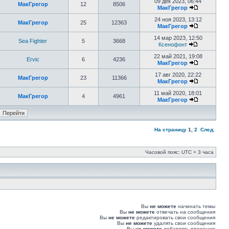
09 дек 2023, 06:44
МакГрегор
12
8506
МакГрегор
24 ноя 2023, 13:12
МакГрегор
25
12363
МакГрегор
14 мар 2023, 12:50
Sea Fighter
5
3668
Ксенофонт
22 май 2021, 19:08
Ervic
6
4236
МакГрегор
17 авг 2020, 22:22
МакГрегор
23
11366
МакГрегор
11 май 2020, 18:01
МакГрегор
4
4961
МакГрегор
На страницу
1
,
2
След.
Часовой пояс: UTC + 3 часа
Вы
не можете
начинать темы
Вы
не можете
отвечать на сообщения
Вы
не можете
редактировать свои сообщения
Вы
не можете
удалять свои сообщения
Вы
не можете
добавлять вложения