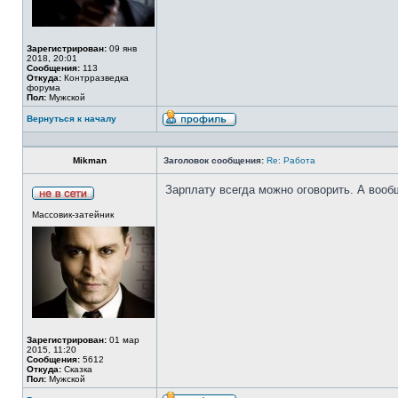
Зарегистрирован:
09 янв
2018, 20:01
Сообщения:
113
Откуда:
Контрразведка
форума
Пол:
Мужской
Вернуться к началу
Mikman
Заголовок сообщения:
Re: Работа
Зарплату всегда можно оговорить. А вооб
Массовик-затейник
Зарегистрирован:
01 мар
2015, 11:20
Сообщения:
5612
Откуда:
Сказка
Пол:
Мужской