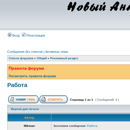
Вход
Регистрация
Сообщения без ответов
|
Активные темы
Список форумов
»
Общий
»
Рекламный раздел
Правила форума
Посмотреть правила форума
Работа
Страница
1
из
1
[ Сообщений: 4 ]
Версия для печати
Автор
Mikman
Заголовок сообщения:
Работа