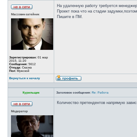
На удаленную работу требуется менеджер 
Проект пока что на стадии задумки,поэто
Массовик-затейник
Пишите в ПМ.
Зарегистрирован:
01 мар
2015, 11:20
Сообщения:
5612
Откуда:
Сказка
Пол:
Мужской
Вернуться к началу
Курильщик
Заголовок сообщения:
Re: Работа
Количество претендентов напрямую завис
Модератор