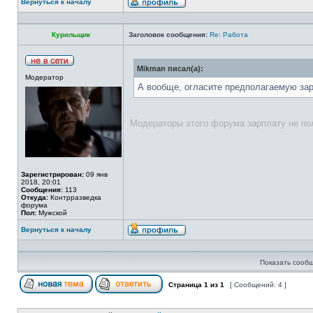
Вернуться к началу
Курильщик
Заголовок сообщения:
Re: Работа
Mikman писал(а):
Модератор
А вообще, огласите предполагаемую зар
Модераторы этого форума зарплату не по
Зарегистрирован:
09 янв
2018, 20:01
Сообщения:
113
Откуда:
Контрразведка
форума
Пол:
Мужской
Вернуться к началу
Показать сообщ
Страница
1
из
1
[ Сообщений: 4 ]