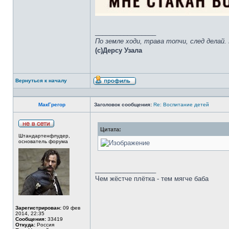
_________________
По земле ходи, трава топчи, след делай.
(с)Дерсу Узала
Вернуться к началу
МакГрегор
Заголовок сообщения:
Re: Воспитание детей
Цитата:
Штандартенфлудер,
основатель форума
_________________
Чем жёстче плётка - тем мягче баба
Зарегистрирован:
09 фев
2014, 22:35
Сообщения:
33419
Откуда:
Россия