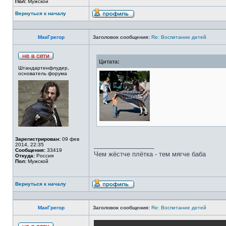
Пол:
Мужской
Вернуться к началу
МакГрегор
Заголовок сообщения:
Re: Воспитание детей
Цитата:
Штандартенфлудер,
основатель форума
Зарегистрирован:
09 фев
_________________
2014, 22:35
Сообщения:
33419
Чем жёстче плётка - тем мягче баба
Откуда:
Россия
Пол:
Мужской
Вернуться к началу
МакГрегор
Заголовок сообщения:
Re: Воспитание детей