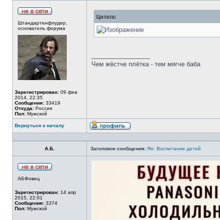
Цитата:
Штандартенфлудер,
основатель форума
_________________
Чем жёстче плётка - тем мягче баба
Зарегистрирован:
09 фев
2014, 22:35
Сообщения:
33419
Откуда:
Россия
Пол:
Мужской
Вернуться к началу
А.Б.
Заголовок сообщения:
Re: Воспитание детей
АБФовец
Зарегистрирован:
14 апр
2015, 22:01
Сообщения:
3374
Пол:
Мужской