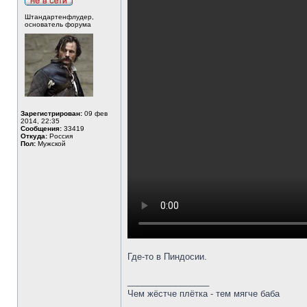
Штандартенфлудер,
основатель форума
Зарегистрирован:
09 фев
2014, 22:35
Сообщения:
33419
Откуда:
Россия
Пол:
Мужской
Где-то в Пиндосии.
_________________
Чем жёстче плётка - тем мягче баба