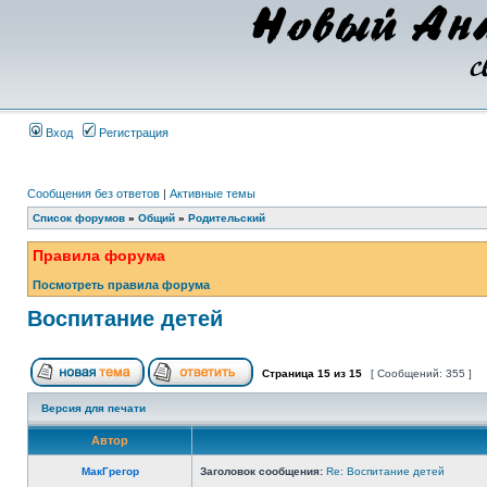
Вход
Регистрация
Сообщения без ответов
|
Активные темы
Список форумов
»
Общий
»
Родительский
Правила форума
Посмотреть правила форума
Воспитание детей
Страница
15
из
15
[ Сообщений: 355 ]
Версия для печати
Автор
МакГрегор
Заголовок сообщения:
Re: Воспитание детей