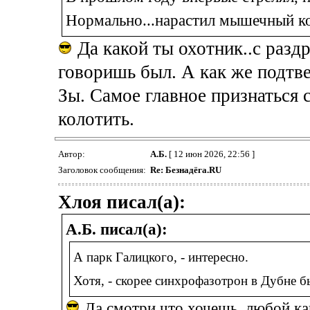
Нормально...нарастил мышечный ко
Да какой ты охотник..с разд
говоришь был. А как же подтв
Зы. Самое главное признаться 
колотить.
Автор:
А.Б.
[ 12 июн 2026, 22:56 ]
Заголовок сообщения:
Re: Безнадёга.RU
Хлоя писал(а):
А.Б. писал(а):
А парк Галицкого, - интересно.
Хотя, - скорее синхрофазотрон в Дубне б
Да смотри что хочешь, любой кап