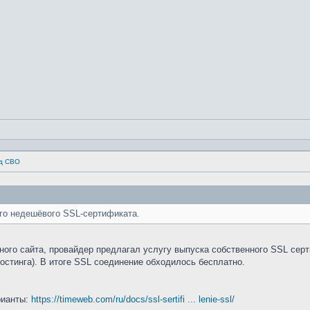
од СВО
ого недешёвого SSL-сертификата.
ого сайта, провайдер предлагал услугу выпуска собственного SSL серти
остинга). В итоге SSL соединение обходилось бесплатно.
рианты:
https://timeweb.com/ru/docs/ssl-sertifi ... lenie-ssl/