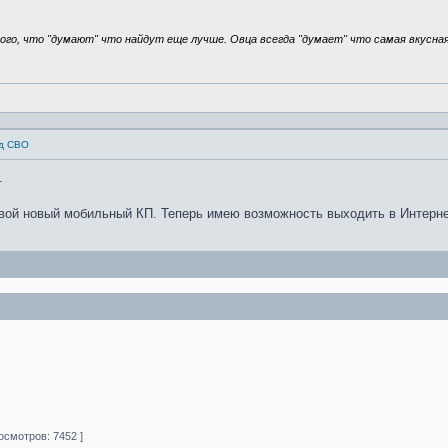
того, что "думают" что найдут еще лучше. Овца всегда "думает" что самая вкусная
од СВО
.
свой новый мобильный КП. Теперь имею возможность выходить в Интерне
осмотров: 7452 ]