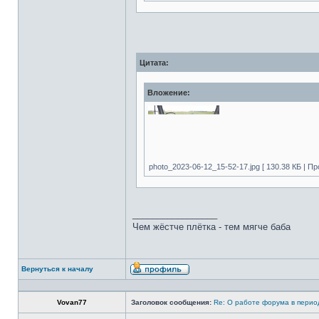
Цитата:
Вложение:
photo_2023-06-12_15-52-17.jpg [ 130.38 КБ | Пр
_________________
Чем жёстче плётка - тем мягче баба
Вернуться к началу
Vovan77
Заголовок сообщения:
Re: О работе форума в пери