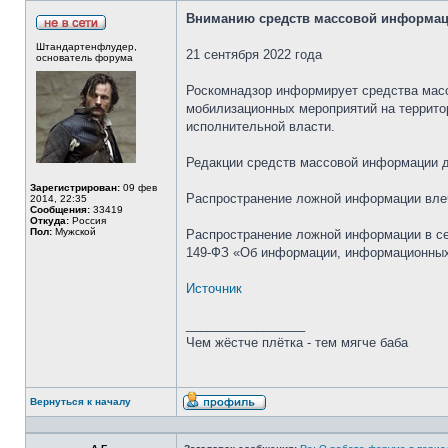
Вниманию средств массовой информац
Штандартенфлудер,
21 сентября 2022 года
основатель форума
Роскомнадзор информирует средства масс
мобилизационных мероприятий на террито
исполнительной власти.
Редакции средств массовой информации д
Зарегистрирован:
09 фев
Распространение ложной информации влеч
2014, 22:35
Сообщения:
33419
Откуда:
Россия
Пол:
Мужской
Распространение ложной информации в сет
149-ФЗ «Об информации, информационных
Источник
_________________
Чем жёстче плётка - тем мягче баба
Вернуться к началу