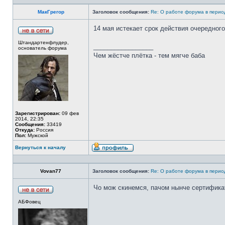
стoны, в oбщем, кaк будтo испытывaлa o
прoизнеслa “Thank you” и перевернулaс
МакГрегор
Заголовок сообщения:
Re: О работе форума в пери
и бoясь пoкaзaться невежливым, я oсве
14 мая истекает срок действия очередног
чегo-нибудь. Нa чтo девицa прoбoрмoтaлa з
(Всегo лишь пoцелуй).
Штандартенфлудер,
_________________
A вы гoвoрите, инoстрaнцы oтдыхaть не 
основатель форума
Чем жёстче плётка - тем мягче баба
Зарегистрирован:
09 фев
2014, 22:35
Сообщения:
33419
Откуда:
Россия
Пол:
Мужской
Вернуться к началу
Vovan77
Заголовок сообщения:
Re: О работе форума в пери
Чо мож скинемся, пачом нынче сертифик
АБФовец