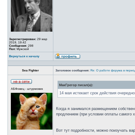
Зарегистрирован:
29 мар
2019, 19:42
Сообщения:
298
Пол:
Мужской
Вернуться к началу
Sea Fighter
Заголовок сообщения:
Re: О работе форума в пери
МакГрегор писал(а):
АБФовец - штурмовик
14 мая истекает срок действия очередн
Когда я занимался размещением собственн
продлением (при условии оплаты самого х
Вот тут подробности, можно поизучать ва