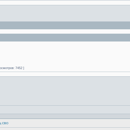
осмотров: 7452 ]
од СВО