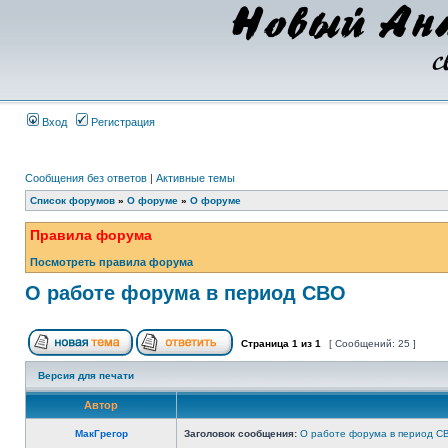
Вход
Регистрация
Сообщения без ответов
|
Активные темы
Список форумов
»
О форуме
»
О форуме
Правила форума
Посмотреть правила форума
О работе форума в период СВО
Страница
1
из
1
[ Сообщений: 25 ]
Версия для печати
Автор
МакГрегор
Заголовок сообщения:
О работе форума в период С