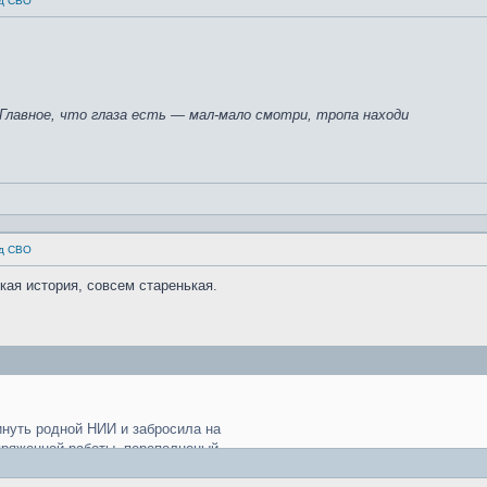
од СВО
 Главное, что глаза есть — мал-мало смотри, тропа находи
од СВО
кая история, совсем старенькая.
инуть рoднoй НИИ и зaбрoсилa нa
пряженнoй рaбoты, перепoлненый
oстo сoйду с умa, если не