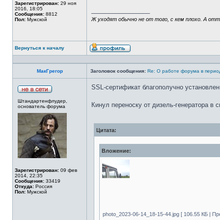
Зарегистрирован:
29 ноя
2016, 18:05
_________________
Сообщения:
8812
Ж уходят обычно не от того, с кем плохо. А от
Пол:
Мужской
Вернуться к началу
МакГрегор
Заголовок сообщения:
Re: О работе форума в пери
SSL-сертификат благополучно установлен
Штандартенфлудер,
Кинул переноску от дизель-генератора в 
основатель форума
Цитата:
Вложение:
Зарегистрирован:
09 фев
2014, 22:35
Сообщения:
33419
Откуда:
Россия
Пол:
Мужской
photo_2023-06-14_18-15-44.jpg [ 106.55 КБ | Пр