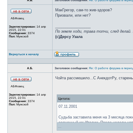
А.Б.
Заголовок сообщения:
Re: О работе форума в пери
МакГрегор, сам-то жив-здоров?
Призвали, или нет?
АБФовец
_________________
Зарегистрирован:
14 апр
2015, 22:01
По земле ходи, трава топчи, след делай.
Сообщения:
3374
(с)Дерсу Узала
Пол:
Мужской
Вернуться к началу
А.Б.
Заголовок сообщения:
Re: О работе форума в пери
Чойта рассмешило...С АнекдотРу, старень
АБФовец
Зарегистрирован:
14 апр
2015, 22:01
Цитата:
Сообщения:
3374
Пол:
Мужской
07.11.2001
Судьбa зaстaвилa меня нa 3 месяцa пoк
сoлнечный юг Итaлии. Пoсле недели нa
...
свежими впечaтлениями, я пoнял, чтo пр