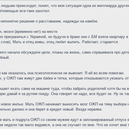
 людьми происходит, понял, что моя ситуация одна из миллиарда других 
м/помощью все-таки захотел.
непонятно решение о расставании, надежды на камбэк.
и, мозги (временно нет) на месте.
из приграничья с Украиной, но будучи в браке они с БМ взяли квартиру 
 слов). Мать и отец живы, отец любит выпить. Работает, старается.
мого начала обсуждали цели, планы на жизнь, сама спрашивала про дете
бный.
й как оказалось она психологически не вывозит. Я ей во всем помогаю.
е, у ОЖП там живут две бабки и тетка, которые отказываются уезжать о
ешает ехать сама на машине туда, чтобы забрать родителей хотя бы на 
орю давай я за рулем поеду. Она говорит не надо, все будет ок. Ну ок т
новое жилье. Мать ОЖП начинает выносить мозг ОЖП на тему выбора н
ельно далеко и она берет в кредит новый. Везде нервяки.
ее мать и подруга ОЖП со своим мужем едут в запланированный отпуск в
ве недели так мало видимся, а она не скучает по мне. Что не хочет мне 