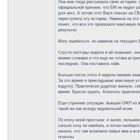
Она мне тогда рассказала свою историю: п
официальной причине, что БМ не видел ра
для него. А потом этот Вася поехал на С
переступила эту историю. Намеков на это 
понял, что все это произошло максимум по
результат.
Могу ошибаться, но намеков на текущего 
Спустя полторы недели я ей позвонил, она
моими словами и что еще не готова встре
последних. Она поставила лайк.
Больше после этого 4 недели никаких вза
За это время я прикладываю максимум уси
вздуло). Практически доделал ванную, се
время. Бросил курить. Алкоголь практичес
Еще странная ситуация: бывшая ОЖП из вр
такой же как всегда недовольной всем.
По итогу моей простыни: я залип, пельмен
сильно хочу ее камбэка, и потом наоборот
качели, что там возможно бабья яма и вс
психозы.