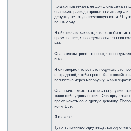
Когда я подъехал к ее дому, она сама выш
она после развода привыкла жить одна и е
девушку не такую поехавшую как я. Я туп
по шаблону.
Я ей отвечаю как есть, что если бы я так 
время на нее, я поседел/полысел пока еха
нее.
Она в слезы, ревет, говорит, что не дума
было.
Я ей говорю, что вот это подумать это п
и страданий, чтобы проще было разойтись
полностью через мясорубку. Фарш обратно
Она плачет, лезет ко мне с поцелуями, го
такое себе удовольствие. Она предлагает 
время искать себе другую девушку. Попро
ночи. Все.
Я в ахере.
Тут я вспоминаю одну вещь, которую мы о