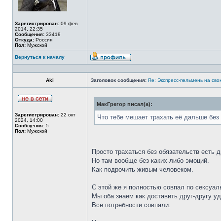
Зарегистрирован:
09 фев
2014, 22:35
Сообщения:
33419
Откуда:
Россия
Пол:
Мужской
Вернуться к началу
Aki
Заголовок сообщения:
Re: Экспресс-пельмень на сво
МакГрегор писал(а):
Зарегистрирован:
22 окт
Что тебе мешает трахать её дальше без
2024, 14:00
Сообщения:
5
Пол:
Мужской
Просто трахаться без обязательств есть 
Но там вообще без каких-либо эмоций.
Как подрочить живым человеком.
С этой же я полностью совпал по сексуал
Мы оба знаем как доставить друг-другу у
Все потребности совпали.