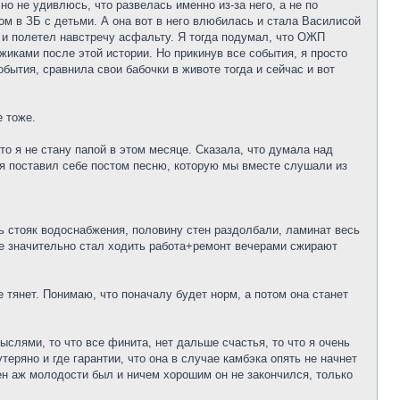
о не удивлюсь, что развелась именно из-за него, а не по
м в ЗБ с детьми. А она вот в него влюбилась и стала Василисой
у и полетел навстречу асфальту. Я тогда подумал, что ОЖП
жиками после этой истории. Но прикинув все события, я просто
обытия, сравнила свои бабочки в животе тогда и сейчас и вот
е тоже.
то я не стану папой в этом месяце. Сказала, что думала над
х я поставил себе постом песню, которую мы вместе слушали из
ь стояк водоснабжения, половину стен раздолбали, ламинат весь
ше значительно стал ходить работа+ремонт вечерами сжирают
тянет. Понимаю, что поначалу будет норм, а потом она станет
ыслями, то что все финита, нет дальше счастья, то что я очень
теряно и где гарантии, что она в случае камбэка опять не начнет
ен аж молодости был и ничем хорошим он не закончился, только