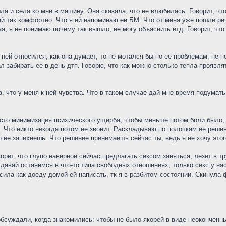
ла и села ко мне в машину. Она сказала, что не влюбилась. Говорит, что
й так комфортно. Что я ей напоминаю ее БМ. Что от меня уже пошли реч
ая, я не понимаю почему так вышло, не могу объяснить итд. Говорит, ч
к ней относился, как она думает, то не мотался бы по ее проблемам, не 
л забирать ее в день дтп. Говорю, что как можно столько тепла проявлят
ла, что у меня к ней чувства. Что в таком случае дай мне время подумать
росто минимизация психического ущерба, чтобы меньше потом боли было
. Что никто никогда потом не звонит. Раскладываю по полочкам ее решен
 не запихнешь. Что решение принимаешь сейчас ты, ведь я не хочу этог
ворит, что глупо наверное сейчас предлагать сексом заняться, лезет в т
давай останемся в что-то типа свободных отношениях, только секс у нас
сила как доеду домой ей написать, тк я в разбитом состоянии. Скинула 
бсуждали, когда знакомились: чтобы не было якорей в виде неоконченн