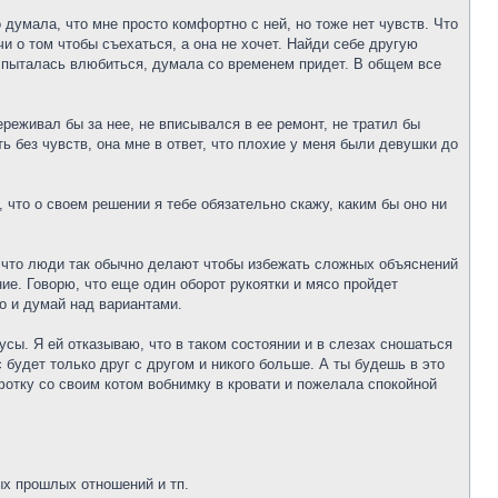
 думала, что мне просто комфортно с ней, но тоже нет чувств. Что
и о том чтобы съехаться, а она не хочет. Найди себе другую
то пыталась влюбиться, думала со временем придет. В общем все
переживал бы за нее, не вписывался в ее ремонт, не тратил бы
ь без чувств, она мне в ответ, что плохие у меня были девушки до
, что о своем решении я тебе обязательно скажу, каким бы оно ни
, что люди так обычно делают чтобы избежать сложных объяснений
ие. Говорю, что еще один оборот рукоятки и мясо пройдет
о и думай над вариантами.
русы. Я ей отказываю, что в таком состоянии и в слезах сношаться
 будет только друг с другом и никого больше. А ты будешь в это
фотку со своим котом вобнимку в кровати и пожелала спокойной
ых прошлых отношений и тп.