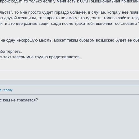
 происходит, то только если у меня есть к ОЖП эмоциональная привязан
ьств", то мне просто будет гораздо больнее, в случае, когда у нее появ
о другой женщины, то я просто не смогу это сделать: голова забита тек
, и это две разные вещи, когда после траха тебя выгоняют со словами 
 на одну нехорошую мысль: может таким образом возможно будет ее обесц
бо терпеть.
онтакт теперь мне трудно представляется.
ю голову
 с кем не трахается?