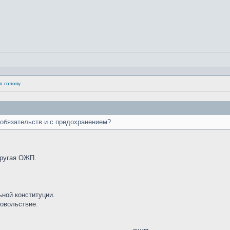
ю голову
 обязательств и с предохранением?
другая ОЖП.
ьной конституции.
довольствие.