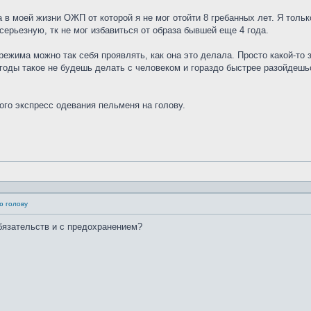
 в моей жизни ОЖП от которой я не мог отойти 8 гребанных лет. Я тольк
 серьезную, тк не мог избавиться от образа бывшей еще 4 года.
режима можно так себя проявлять, как она это делала. Просто какой-то
ыгоды такое не будешь делать с человеком и гораздо быстрее разойдешьс
того экспресс одевания пельменя на голову.
ю голову
бязательств и с предохранением?