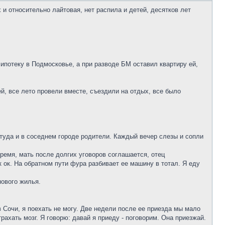
и относительно лайтовая, нет распила и детей, десятков лет
в ипотеку в Подмосковье, а при разводе БМ оставил квартиру ей,
й, все лето провели вместе, съездили на отдых, все было
ттуда и в соседнем городе родители. Каждый вечер слезы и сопли
время, мать после долгих уговоров соглашается, отец
ак ок. На обратном пути фура разбивает ее машину в тотал. Я еду
ового жилья.
 Сочи, я поехать не могу. Две недели после ее приезда мы мало
трахать мозг. Я говорю: давай я приеду - поговорим. Она приезжай.