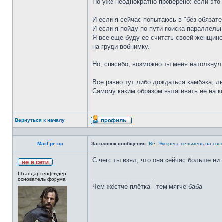
Но уже неоднократно проверено: если это
И если я сейчас попытаюсь в "без обязател
И если я пойду по пути поиска параллельн
Я все еще буду ее считать своей женщиной
на груди вобнимку.
Но, спасибо, возможно ты меня натолкнул
Все равно тут либо дождаться камбэка, ли
Самому каким образом вытягивать ее на к
Вернуться к началу
МакГрегор
Заголовок сообщения:
Re: Экспресс-пельмень на сво
С чего ты взял, что она сейчас больше ни
Штандартенфлудер,
_________________
основатель форума
Чем жёстче плётка - тем мягче баба