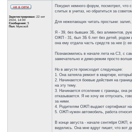
Покурил немного форум, посмотрел, что с
слитых в унитаз, но обратиться за совето
Зарегистрирован:
22 окт
2024, 14:00
Для нежелающих читать простыни: залип, 
Сообщения:
5
Пол:
Мужской
Я - 39, без бывших ЗБ, без алиментов, рук
ОЖП - 31, был ЗБ 6 лет без детей, родом 
она ему отдала часть средств за нее (с ее
Познакомились в начале лета на СЗ, с са
замечательно и демо-режим просто волше
Но в августе происходит следующее:
1. Она затеяла ремонт в квартире, которы
2. Начинаются боевые действия на границ
на эту тему.
3. Начинается отселение с границы, она р
отказывается. Я не хочу ее отпускать, гов
за ними.
4. Родителям ОЖП выдают сертификат на 
5. ОЖП нужен автомобиль, работа относит
В конце августа - начале сентября ОЖП, 
виделись. Она мне вдруг пишет, что вот д