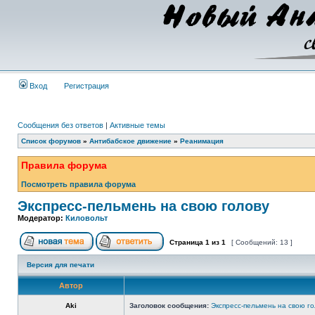
Вход
Регистрация
Сообщения без ответов
|
Активные темы
Список форумов
»
Антибабское движение
»
Реанимация
Правила форума
Посмотреть правила форума
Экспресс-пельмень на свою голову
Модератор:
Киловольт
Страница
1
из
1
[ Сообщений: 13 ]
Версия для печати
Автор
Aki
Заголовок сообщения:
Экспресс-пельмень на свою го