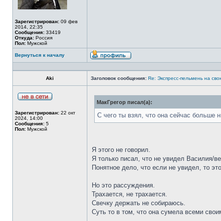
Зарегистрирован:
09 фев
2014, 22:35
Сообщения:
33419
Откуда:
Россия
Пол:
Мужской
Вернуться к началу
Aki
Заголовок сообщения:
Re: Экспресс-пельмень на сво
МакГрегор писал(а):
Зарегистрирован:
22 окт
С чего ты взял, что она сейчас больше н
2024, 14:00
Сообщения:
5
Пол:
Мужской
Я этого не говорил.
Я только писал, что не увидел Василия/ве
Понятное дело, что если не увидел, то это 
Но это рассуждения.
Трахается, не трахается.
Свечку держать не собираюсь.
Суть то в том, что она сумела всеми свои