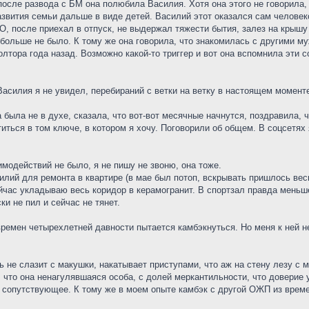
осле развода с БМ она полюбила Василия. Хотя она этого не говорила, н
звития семьи дальше в виде детей. Василий этот оказался сам человеко
ВО, после приехал в отпуск, не выдержал тяжести бытия, залез на крыш
больше не было. К тому же она говорила, что знакомилась с другими му
лтора года назад. Возможно какой-то триггер и вот она вспомнила эти с
Василия я не увидел, перебираний с ветки на ветку в настоящем момент
 была не в духе, сказала, что вот-вот месячные начнутся, поздравила, ч
титься в том ключе, в котором я хочу. Поговорили об общем. В соцсетя
имодействий не было, я не пишу не звоню, она тоже.
лий для ремонта в квартире (в мае был потоп, вскрывать пришлось вес
йчас укладываю весь коридор в керамогранит. В спортзал правда мень
ки не пил и сейчас не тянет.
емен четырехлетней давности пытается камбэкнуться. Но меня к ней не 
ь не слазит с макушки, накатывает приступами, что аж на стену лезу с м
, что она ненагулявшаяся особа, с долей меркантильности, что доверие у
е сопутствующее. К тому же в моем опыте камбэк с другой ОЖП из врем