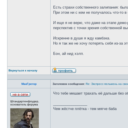
Есть страхи собственного залипания: была
При этом ни с кем не получалось что-то в
И еще я не верю, что даже на этапе демо-
перспектив с точки зрения собственной в
Искренне в душе я жду камбэка.
Но я так же не хочу потерять себя из-за э
Бэн, ай нид хэлп.
Вернуться к началу
МакГрегор
Заголовок сообщения:
Re: Экспресс-пельмень на сво
Что тебе мешает трахать её дальше без о
Штандартенфлудер,
_________________
основатель форума
Чем жёстче плётка - тем мягче баба