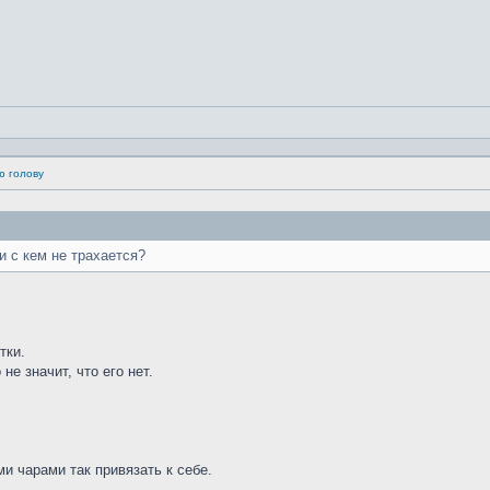
ю голову
и с кем не трахается?
тки.
не значит, что его нет.
ми чарами так привязать к себе.