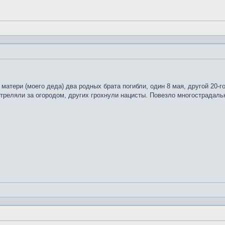
 матери (моего деда) два родных брата погибли, один 8 мая, другой 20-г
треляли за огородом, других грохнули нацисты. Повезло многострадально