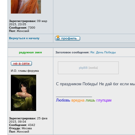
Зарегистрирован:
09 мар
2015, 23:05
Сообщения:
7300
Пол:
Женский
Вернуться к началу
радужная змея
Заголовок сообщения:
Re: День Победы
phpBB
[media]
И.О. главы форума
С праздником Победы! Не дай бог если мы
_________________
Любовь
вредна
лишь
глупцам
Зарегистрирован:
25 фев
2015, 09:04
Сообщения:
4342
Откуда:
Москва
Пол:
Женский