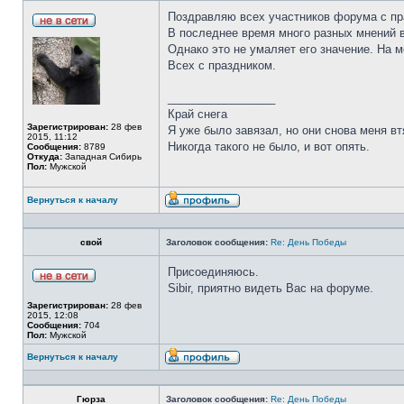
Поздравляю всех участников форума с пр
В последнее время много разных мнений в
Однако это не умаляет его значение. На м
Всех с праздником.
_________________
Край снега
Зарегистрирован:
28 фев
Я уже было завязал, но они снова меня вт
2015, 11:12
Никогда такого не было, и вот опять.
Сообщения:
8789
Откуда:
Западная Сибирь
Пол:
Мужской
Вернуться к началу
свой
Заголовок сообщения:
Re: День Победы
Присоединяюсь.
Sibir, приятно видеть Вас на форуме.
Зарегистрирован:
28 фев
2015, 12:08
Сообщения:
704
Пол:
Мужской
Вернуться к началу
Гюрза
Заголовок сообщения:
Re: День Победы