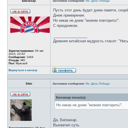
Биозахар
Заголовок сообщения:
Re: День Победы
Пусть этот день будет днем памяти, скор
Днем примирения.
Но никак не днем "можем повторить!".
С праздником.
_________________
Древняя китайская мудрость гласит: "Нисы
Зарегистрирован:
04 авг
2015, 23:43
Сообщения:
1464
Откуда:
МО
Пол:
Мужской
Вернуться к началу
Sibir
Заголовок сообщения:
Re: День Победы
Биозахар писал(а):
Но никак не днем "можем повторить!".
Да, Биозахар.
Выхватил суть.
Зарегистрирован:
28 фев