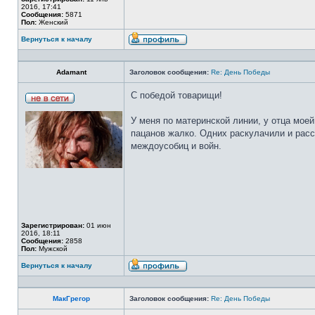
2016, 17:41
Сообщения:
5871
Пол:
Женский
Вернуться к началу
Adamant
Заголовок сообщения:
Re: День Победы
С победой товарищи!
У меня по материнской линии, у отца моей
пацанов жалко. Одних раскулачили и расс
междоусобиц и войн.
Зарегистрирован:
01 июн
2016, 18:11
Сообщения:
2858
Пол:
Мужской
Вернуться к началу
МакГрегор
Заголовок сообщения:
Re: День Победы