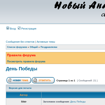
Вход
Регистрация
Сообщения без ответов
|
Активные темы
Список форумов
»
Общий
»
Поздравлялки
Правила форума
Посмотреть правила форума
День Победы
Страница
1
из
1
[ Сообщений: 21 ]
Версия для печати
Автор
Sibir
Заголовок сообщения:
День Победы