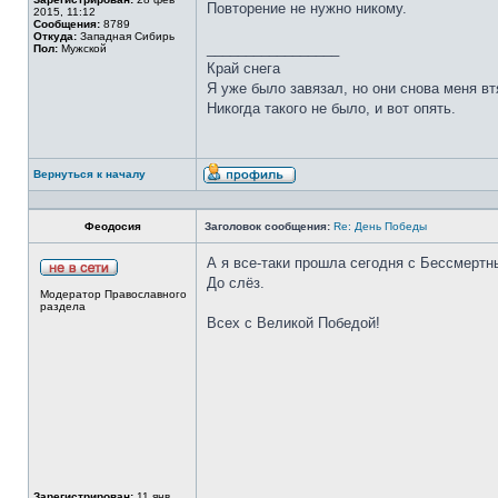
Повторение не нужно никому.
2015, 11:12
Сообщения:
8789
Откуда:
Западная Сибирь
_________________
Пол:
Мужской
Край снега
Я уже было завязал, но они снова меня вт
Никогда такого не было, и вот опять.
Вернуться к началу
Феодосия
Заголовок сообщения:
Re: День Победы
А я все-таки прошла сегодня с Бессмертн
До слёз.
Модератор Православного
раздела
Всех с Великой Победой!
Зарегистрирован:
11 янв