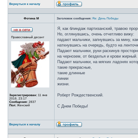
Вернуться к началу
Фотина М
Заголовок сообщения:
Re: День Победы
Я, как блиндаж партизанский, травою прор
Но, оглянувшись, очень отчетливо вижу:
Православный десант
падают мальчики, запнувшись за мину, как 
наткнувшись на очередь, будто на ленточ
Падают мальчики, руки раскинув просторн
на чернозем, от безделья и крови жирный.
Падают мальчики, на мягких ладонях кот
такие прекрасные,
такие длинные
линии
жизни.
Роберт Рождественский.
Зарегистрирован:
11 янв
2016, 23:17
Сообщения:
2837
Пол:
Женский
С Днем Победы!
Вернуться к началу