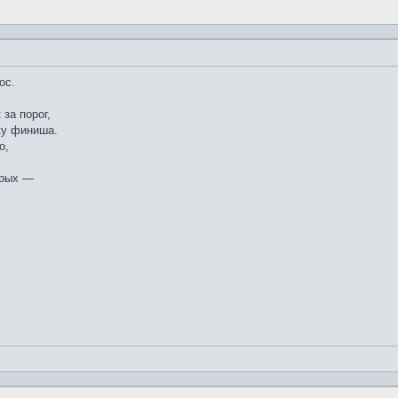
ос.
за порог,
ку финиша.
о,
орых —