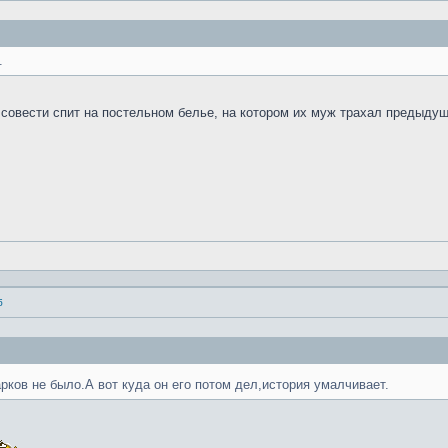
.
я совести спит на постельном белье, на котором их муж трахал предыду
б
рков не было.А вот куда он его потом дел,история умалчивает.