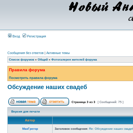
Вход
Регистрация
Сообщения без ответов
|
Активные темы
Список форумов
»
Общий
»
Фотогалерея жителей форума
Правила форума
Посмотреть правила форума
Обсуждение наших свадеб
Страница
3
из
3
[ Сообщений: 75 ]
Версия для печати
Автор
МакГрегор
Заголовок сообщения:
Re: Обсуждение наших сваде