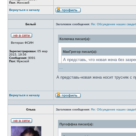
Пол:
Женский
Вернуться к началу
Белый
Заголовок сообщения:
Re: Обсуждение наших сваде
Колючка писал(а):
Ветеран ФСИН
Зарегистрирован:
05 мар
МакГрегор писал(а):
2015, 19:56
Сообщения:
9091
А представь, что новая жена без зазр
Пол:
Мужской
...
А представь-новая жена носит трусняк с
Мерзость какая... я такие вещи в своей
Вернуться к началу
Олька
Заголовок сообщения:
Re: Обсуждение наших сваде
Пугоффка писал(а):