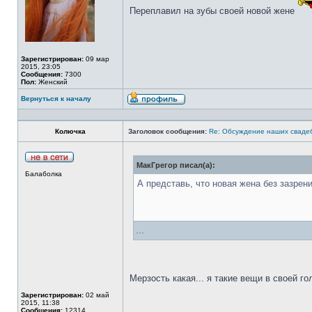
Переплавил на зубы своей новой жене
Зарегистрирован:
09 мар
2015, 23:05
Сообщения:
7300
Пол:
Женский
Вернуться к началу
Колючка
Заголовок сообщения:
Re: Обсуждение наших сваде
МакГрегор писал(а):
Балаболка
А представь, что новая жена без зазрен
...
Мерзость какая... я такие вещи в своей г
Зарегистрирован:
02 май
2015, 11:38
Сообщения:
12314