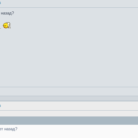
б
т назад?
..
б
ет назад?