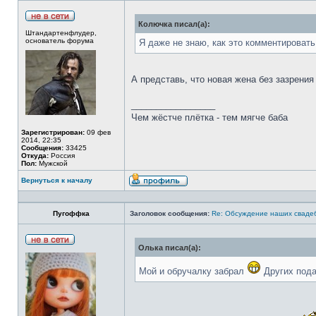
Колючка писал(а):
Штандартенфлудер,
основатель форума
Я даже не знаю, как это комментировать
А представь, что новая жена без зазрени
_________________
Чем жёстче плётка - тем мягче баба
Зарегистрирован:
09 фев
2014, 22:35
Сообщения:
33425
Откуда:
Россия
Пол:
Мужской
Вернуться к началу
Пугоффка
Заголовок сообщения:
Re: Обсуждение наших сваде
Олька писал(а):
Мой и обручалку забрал
Других пода