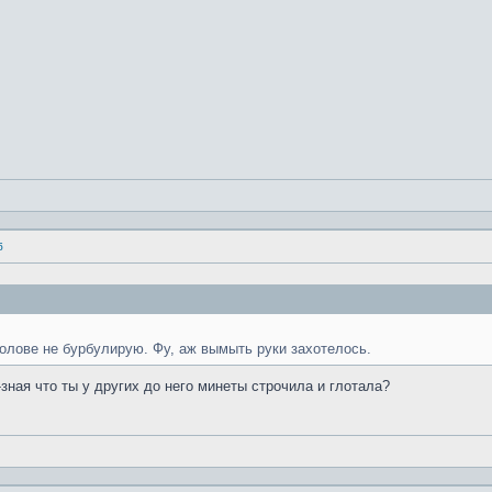
б
 голове не бурбулирую. Фу, аж вымыть руки захотелось.
-зная что ты у других до него минеты строчила и глотала?