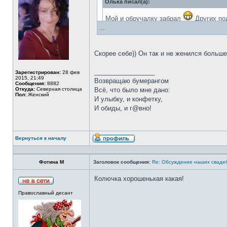
Олька писал(а):
Мой и обручалку забрал
Других под
...
Скорее себе)) Он так и не женился больше
Переплавил на зубы своей новой жене
_________________
Зарегистрирован:
28 фев
2015, 21:49
Возвращаю бумерангом
Сообщения:
8882
Откуда:
Северная столица
Всё, что было мне дано:
Пол:
Женский
И улыбку, и конфетку,
И обиды, и г@вно!
Вернуться к началу
Фотина М
Заголовок сообщения:
Re: Обсуждение наших сваде
Колючка хорошенькая какая!
Православный десант