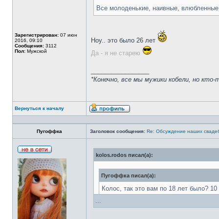
Все молоденькие, наивные, влюбленные.
Зарегистрирован:
07 июн
Ноу.. это было 26 лет
2016, 09:10
Сообщения:
3112
Пол:
Мужской
Да - я не старею
_________________
*Конечно, все мы мужики кобели, но кто-то
Вернуться к началу
Пугоффка
Заголовок сообщения:
Re: Обсуждение наших сваде
kolos.rodos писал(а):
Пугоффка писал(а):
Колос, так это вам по 18 лет было? 10
------
...
Все молоденькие, наивные, влюбленны