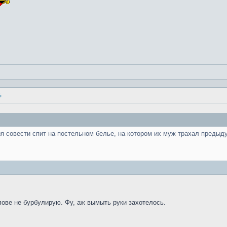
б
ия совести спит на постельном белье, на котором их муж трахал преды
олове не бурбулирую. Фу, аж вымыть руки захотелось.