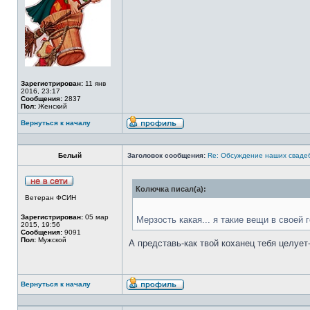
Зарегистрирован:
11 янв
2016, 23:17
Сообщения:
2837
Пол:
Женский
Вернуться к началу
Белый
Заголовок сообщения:
Re: Обсуждение наших сваде
Колючка писал(а):
Ветеран ФСИН
Зарегистрирован:
05 мар
Мерзость какая... я такие вещи в своей
2015, 19:56
Сообщения:
9091
Пол:
Мужской
А представь-как твой коханец тебя целует
Вернуться к началу