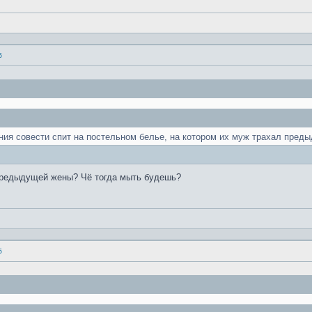
б
ения совести спит на постельном белье, на котором их муж трахал пред
 предыдущей жены? Чё тогда мыть будешь?
 голове не бурбулирую. Фу, аж вымыть руки захотелось.
б