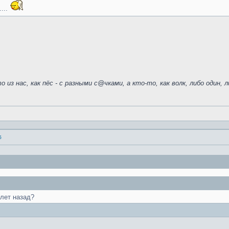
...
 из нас, как пёс - с разными с@чками, а кто-то, как волк, либо один, л
б
 лет назад?
е....