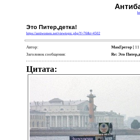
Антиб
h
Это Питер,детка!
https://antiwomen.net/viewtopic.php?f=76&t=4502
Автор:
МакГрегор
[ 11
Заголовок сообщения:
Re: Это Питер,д
Цитата: