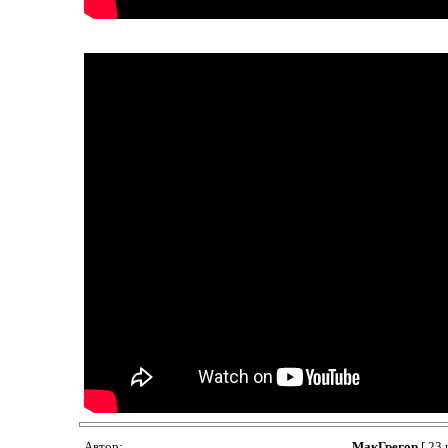
Автор:
МакГрегор
[ 23 