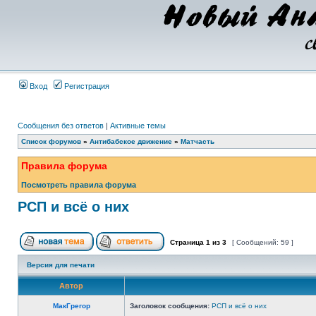
Вход
Регистрация
Сообщения без ответов
|
Активные темы
Список форумов
»
Антибабское движение
»
Матчасть
Правила форума
Посмотреть правила форума
РСП и всё о них
Страница
1
из
3
[ Сообщений: 59 ]
Версия для печати
Автор
МакГрегор
Заголовок сообщения:
РСП и всё о них