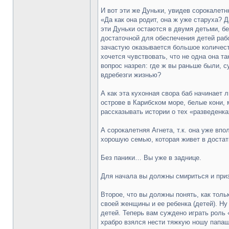
И вот эти же Дуньки, увидев сорокалет
«Да как она родит, она ж уже старуха? 
эти Дуньки остаются в двумя детьми, б
достаточной для обеспечения детей раб
зачастую оказывается большое количеств
хочется чувствовать, что не одна она т
вопрос назрел: где ж вы раньше были, с
вдребезги жизнью?
А как эта кухонная свора баб начинает 
острове в Карибском море, белые кони, 
рассказывать истории о тех «разведенка
А сорокалетняя Агнета, т.к. она уже в
хорошую семью, которая живет в достатк
Без паники… Вы уже в заднице.
Для начала вы должны смириться и приз
Второе, что вы должны понять, как тольк
своей женщины и ее ребенка (детей). Ну
детей. Теперь вам суждено играть роль 
храбро взялся нести тяжкую ношу папаши