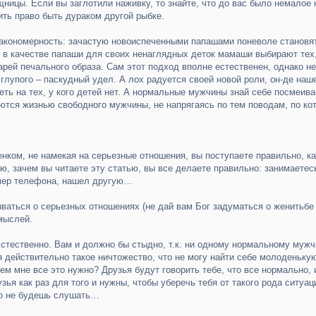
щницы. Если вы заглотили наживку, то знайте, что до вас было немалое
ить право быть дураком другой рыбке.
закономерность: зачастую новоиспеченными папашами поневоле становя
 в качестве папаши для своих ненаглядных деток мамаши выбирают тех,
царей печального образа. Сам этот подход вполне естественен, однако не
 глупого – паскудный удел. А лох радуется своей новой роли, он-де наш
еть на тех, у кого детей нет. А нормальные мужчины знай себе посмеив
ются жизнью свободного мужчины, не напрягаясь по тем поводам, по к
нком, не намекая на серьезные отношения, вы поступаете правильно, к
аю, зачем вы читаете эту статью, вы все делаете правильно: занимаете
омер телефона, нашел другую…
ваться о серьезных отношениях (не дай вам Бог задуматься о женитьбе 
мыслей.
стественно. Вам и должно бы стыдно, т.к. ни одному нормальному мужч
 действительно такое ничтожество, что не могу найти себе молоденькую
ем мне все это нужно? Друзья будут говорить тебе, что все нормально, и
узья как раз для того и нужны, чтобы уберечь тебя от такого рода ситуа
вно не будешь слушать…