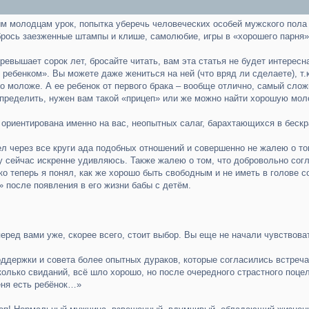
ым молодцам урок, попытка уберечь человеческих особей мужского пола
брось заезженные штампы и клише, самолюбие, игры в «хорошего парня»,
ревышает сорок лет, бросайте читать, вам эта статья не будет интересн
ребенком». Вы можете даже жениться на ней (что вряд ли сделаете), т.к
 моложе. А ее ребенок от первого брака – вообще отлично, самый сложн
определить, нужен вам такой «прицеп» или же можно найти хорошую мол
 ориентирована именно на вас, неопытных салаг, барахтающихся в беск
ел через все круги ада подобных отношений и совершенно не жалею о то
му сейчас искренне удивляюсь. Также жалею о том, что добровольно согл
ко теперь я понял, как же хорошо быть свободным и не иметь в голове 
 после появления в его жизни бабы с детём.
еред вами уже, скорее всего, стоит выбор. Вы еще не начали чувствоват
оддержки и совета более опытных дураков, которые согласились встреча
сколько свиданий, всё шло хорошо, но после очередного страстного поц
еня есть ребёнок…»