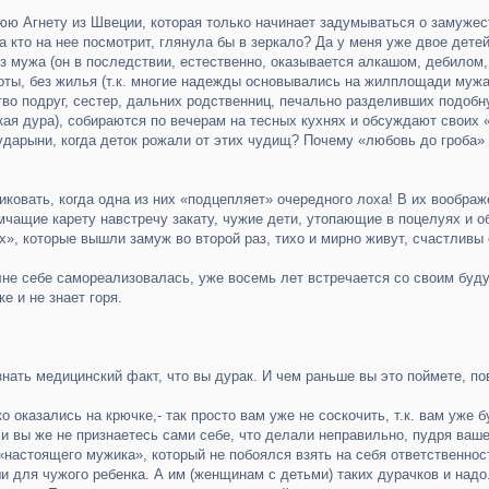
нюю Агнету из Швеции, которая только начинает задумываться о замужес
Да кто на нее посмотрит, глянула бы в зеркало? Да у меня уже двое дете
ез мужа (он в последствии, естественно, оказывается алкашом, дебилом
оты, без жилья (т.к. многие надежды основывались на жилплощади мужа
о подруг, сестер, дальних родственниц, печально разделивших подобную
акая дура), собираются по вечерам на тесных кухнях и обсуждают своих 
ударыни, когда деток рожали от этих чудищ? Почему «любовь до гроба»
ликовать, когда одна из них «подцепляет» очередного лоха! В их вообра
мчащие карету навстречу закату, чужие дети, утопающие в поцелуях и о
х», которые вышли замуж во второй раз, тихо и мирно живут, счастлив
полне себе самореализовалась, уже восемь лет встречается со своим бу
е и не знает горя.
нать медицинский факт, что вы дурак. И чем раньше вы это поймете, по
о оказались на крючке,- так просто вам уже не соскочить, т.к. вам уже
 и вы же не признаетесь сами себе, что делали неправильно, пудря ваше
«настоящего мужика», который не побоялся взять на себя ответственност
 для чужого ребенка. А им (женщинам с детьми) таких дурачков и надо.