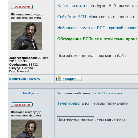
Хлёсткая статья
на Лурке. Всё там чистая
Штандартенфлудер,
Сайт Анти-РСП.
Много всякого полезного.
основатель форума
Небольшая заметка: РСП - краткий справо
Обсуждение РСПшек и этой темы произ
_________________
Чем жёстче плётка - тем мягче баба
Зарегистрирован:
09 фев
2014, 22:35
Сообщения:
33432
Откуда:
Россия
Пол:
Мужской
Вернуться к началу
МакГрегор
Заголовок сообщения:
Re: РСП и всё о них
Телепередача
на Первом телеканале.
Штандартенфлудер,
_________________
основатель форума
Чем жёстче плётка - тем мягче баба