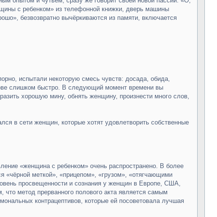
ым опытом и чутьем, сразу же говорит своей новой пассии: «О,
енщины с ребенком» из телефонной книжки, дверь машины
рошо», безвозвратно вычёркиваются из памяти, включается
порно, испытали некоторую смесь чувств: досада, обида,
олове слишком быстро. В следующий момент времени вы
бразить хорошую мину, обнять женщину, произнести много слов,
ался в сети женщин, которые хотят удовлетворить собственные
вление «женщина с ребенком» очень распространено. В более
ся «чёрной меткой», «прицепом», «грузом», «отягчающими
Уровень просвещенности и сознания у женщин в Европе, США,
м, что метод прерванного полового акта является самым
ормональных контрацептивов, которые ей посоветовала лучшая