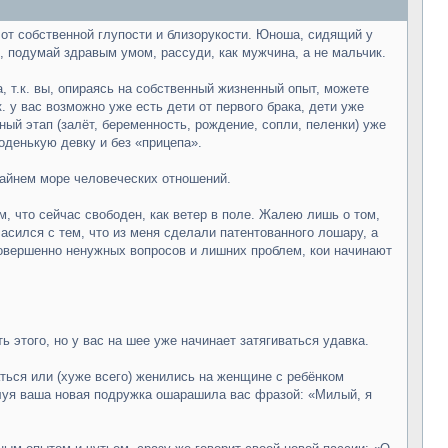
 от собственной глупости и близорукости. Юноша, сидящий у
 подумай здравым умом, рассуди, как мужчина, а не мальчик.
а, т.к. вы, опираясь на собственный жизненный опыт, можете
. у вас возможно уже есть дети от первого брака, дети уже
ый этап (залёт, беременность, рождение, сопли, пеленки) уже
оденькую девку и без «прицепа».
райнем море человеческих отношений.
м, что сейчас свободен, как ветер в поле. Жалею лишь о том,
асился с тем, что из меня сделали патентованного лошару, а
совершенно ненужных вопросов и лишних проблем, кои начинают
ь этого, но у вас на шее уже начинает затягиваться удавка.
ться или (хуже всего) женились на женщине с ребёнком
елуя ваша новая подружка ошарашила вас фразой: «Милый, я