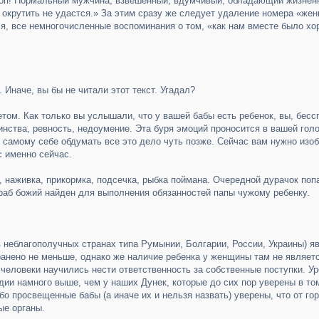
 стоп! Нормальный мужчина, взвешенный, вдумчивый, обладающий жизненн
ня окрутить не удастся.» За этим сразу же следует удаление номера «ж
ся, все немногочисленные воспоминания о том, «как нам вместе было хо
 Иначе, вы бы не читали этот текст. Угадал?
том. Как только вы услышали, что у вашей бабы есть ребенок, вы, бесс
тоинства, ревность, недоумение. Эта буря эмоций проносится в вашей г
в самому себе обдумать все это дело чуть позже. Сейчас вам нужно изо
с именно сейчас.
, наживка, прикормка, подсечка, рыбка поймана. Очередной дурачок поп
раб божий найден для выполнения обязанностей папы чужому ребенку.
в неблагополучных странах типа Румынии, Болгарии, России, Украины) я
ранено не меньше, однако же наличие ребенка у женщины там не являет
 человеки научились нести ответственность за собственные поступки. 
дии намного выше, чем у наших Дунек, которые до сих пор уверены в то
о просвещенные бабы (а иначе их и нельзя назвать) уверены, что от г
ые органы.