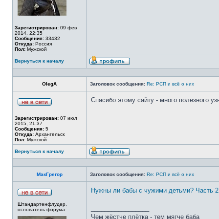
Зарегистрирован:
09 фев
2014, 22:35
Сообщения:
33432
Откуда:
Россия
Пол:
Мужской
Вернуться к началу
OlegА
Заголовок сообщения:
Re: РСП и всё о них
Спасибо этому сайту - много полезного уз
Зарегистрирован:
07 июл
2015, 21:37
Сообщения:
5
Откуда:
Архангельск
Пол:
Мужской
Вернуться к началу
МакГрегор
Заголовок сообщения:
Re: РСП и всё о них
Нужны ли бабы с чужими детьми? Часть 2
Штандартенфлудер,
_________________
основатель форума
Чем жёстче плётка - тем мягче баба