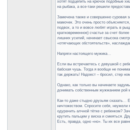
хотят подцепить на крючок подобные хи
на рыбака, а все-таки решили предостав
Замечена также и совершенно суровая 
мамочек. Это очень просто объясняется,
подвох, а то и вовсе любят играть в ры
кратковременное) счастье за счет более
лишних усилий, начинает свысока смотр
«отягчающих обстоятельств», наслажда
Напряги настоящего мужика…
Если вы встречаетесь с девушкой с ребе
бабская чушь. Тогда я вообще не поним
так держать! Надоест – бросил, стер н
Однако, как только вы начинаете задумы
донимать собственным жужжанием рой 
Как-то даже стыдно друзьям сказать… Е
ничтожеством. Спросите себя, неужели я
одурачить алчной тётке с ребенком? Зач
крутить пальцем у виска и смеяться. Др
Есть, правда, одно «но». Ты их все ра