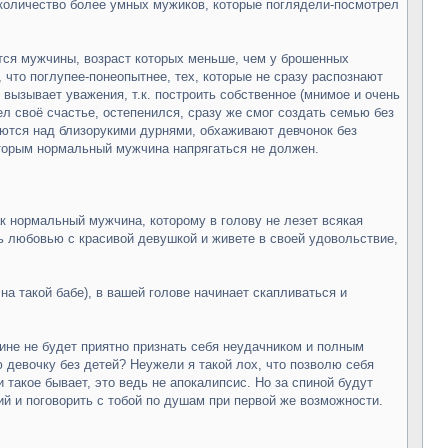
 количество более умных мужиков, которые поглядели-посмотрел
тся мужчины, возраст которых меньше, чем у брошенных
 что поглупее-понеопытнее, тех, которые не сразу распознают
 вызывает уважения, т.к. построить собственное (мнимое и очень
ел своё счастье, остепенился, сразу же смог создать семью без
аются над близорукими дурнями, обхаживают девчонок без
оторым нормальный мужчина напрягаться не должен.
ак нормальный мужчина, которому в голову не лезет всякая
сь любовью с красивой девушкой и живете в своей удовольствие,
на такой бабе), в вашей голове начинает скапливаться и
ине не будет приятно признать себя неудачником и полным
 девочку без детей? Неужели я такой лох, что позволю себя
 такое бывает, это ведь не апокалипсис. Но за спиной будут
ций и поговорить с тобой по душам при первой же возможности.