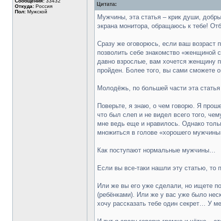
Сообщения:
33432
Цитата:
Откуда:
Россия
Пол:
Мужской
Мужчины, эта статья – крик души, добр
экрана монитора, обращаюсь к тебе! От
Сразу же оговорюсь, если ваш возраст п
позволить себе знакомство «женщиной с 
давно взрослые, вам хочется женщину по
пройден. Более того, вы сами сможете 
Молодёжь, по большей части эта статья
Поверьте, я знаю, о чем говорю. Я прош
что был слеп и не видел всего того, че
мне ведь еще и нравилось. Однако толь
множиться в голове «хорошего мужчины»
Как поступают нормальные мужчины…
Если вы все-таки нашли эту статью, то п
Или же вы его уже сделали, но ищете п
(ребёнками). Или же у вас уже было не
хочу рассказать тебе один секрет… У м