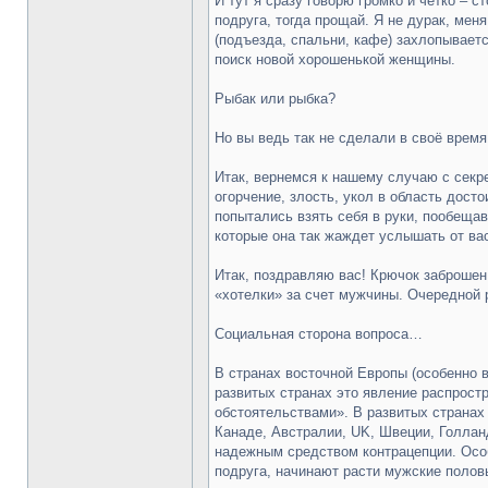
И тут я сразу говорю громко и чётко –
подруга, тогда прощай. Я не дурак, ме
(подъезда, спальни, кафе) захлопывает
поиск новой хорошенькой женщины.
Рыбак или рыбка?
Но вы ведь так не сделали в своё время.
Итак, вернемся к нашему случаю с секре
огорчение, злость, укол в область дос
попытались взять себя в руки, пообеща
которые она так жаждет услышать от ва
Итак, поздравляю вас! Крючок заброшен
«хотелки» за счет мужчины. Очередной 
Социальная сторона вопроса…
В странах восточной Европы (особенно 
развитых странах это явление распрост
обстоятельствами». В развитых странах
Канаде, Австралии, UK, Швеции, Голлан
надежным средством контрацепции. Особ
подруга, начинают расти мужские полов