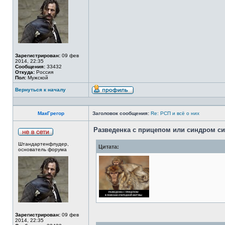
Зарегистрирован:
09 фев
2014, 22:35
Сообщения:
33432
Откуда:
Россия
Пол:
Мужской
Вернуться к началу
МакГрегор
Заголовок сообщения:
Re: РСП и всё о них
Разведенка с прицепом или синдром с
Штандартенфлудер,
Цитата:
основатель форума
Зарегистрирован:
09 фев
2014, 22:35