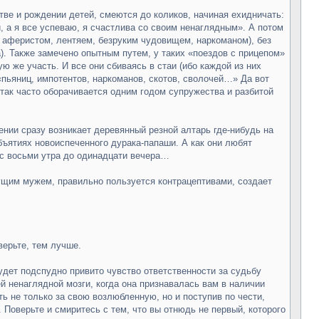
тве и рождении детей, смеются до коликов, начиная ехидничать:
й, а я все успеваю, я счастлива со своим ненаглядным». А потом
, аферистом, лентяем, безруким чудовищем, наркоманом), без
). Также замечено опытным путем, у таких «поездов с прицепом»
 же участь. И все они сбиваясь в стаи (ибо каждой из них
«пьяниц, импотентов, наркоманов, скотов, сволочей…» Да вот
 так часто оборачивается одним годом супружества и разбитой
жении сразу возникает деревянный резной алтарь где-нибудь на
бъятиях новоиспеченного дурака-папаши. А как они любят
ы с восьми утра до одинадцати вечера…
дущим мужем, правильно пользуется контрацептивами, создает
верьте, тем лучше.
 будет подспудно привито чувство ответственности за судьбу
й ненаглядной мозги, когда она признавалась вам в наличии
ь не только за свою возлюбленную, но и поступив по чести,
 Поверьте и смиритесь с тем, что вы отнюдь не первый, которого